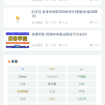
纪主任-多多特训营2026年8月5更新(价值5288
元)
会员精品
1 天前
6.3K
99.9
优课学堂-2026年闲鱼运营技巧大全3.0
会员精品
1 天前
2.5K
49.9
标签
AI
CPA
ip
Tiktok
YouTube
中视频
主播
亚马逊
京东
亲测网赚
公域
千川
卖课
小白
小红书