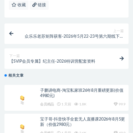
收藏
链接
上一篇
众乐乐老苏矩阵获客-2026年5月22-23号第六期线下课
(价值2980元)
下一篇
【SVIP会员专属】纪主任-2026特训营配套资料
相关文章
子鹏讲电商-淘宝私家班26年8月重磅更新(价值
4980元)
会员精品
1 天前
1.8K
99.9
宝子哥-抖音快手全套无人直播课2026年8月5更
新（价值2980元）
会员精品
1 天前
2.6K
49.9