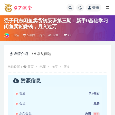
登录
全部
强子日志闲鱼卖货初级班第三期：新手0基础学习
闲鱼卖货赚钱，月入过万
淘宝
5 年前
0
17.0K
9.9
详情介绍
常见问题
当前位置：
首页
电商
淘宝
正文
资源信息
普通
9.9钻石
会员
免费
永久会员
免费
推荐