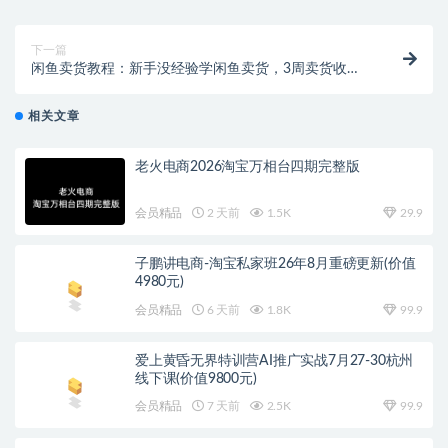
下一篇
闲鱼卖货教程：新手没经验学闲鱼卖货，3周卖货收入2
万（价值889）
相关文章
老火电商2026淘宝万相台四期完整版
会员精品
2 天前
1.5K
29.9
子鹏讲电商-淘宝私家班26年8月重磅更新(价值
4980元)
会员精品
6 天前
1.8K
99.9
爱上黄昏无界特训营AI推广实战7月27-30杭州
线下课(价值9800元)
会员精品
7 天前
2.5K
99.9