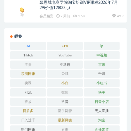
幕思城电商学院淘宝培训VIP课程2026年7月
29(价值12800元)
会员精品
2 周前
1.6K
49.9
标签
AI
CPA
ip
Tiktok
YouTube
中视频
主播
亚马逊
京东
亲测网赚
公域
千川
卖课
小白
小红书
引流
微博
快手
投放
抖音
抖音小店
拼多多
新手网赚
无人直播
日入过千
最新网赚
淘宝
热门网赚
直播
直播带货