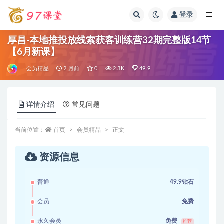
登录
全部
厚昌-本地推投放线索获客训练营32期完整版14节
【6月新课】
会员精品
2 月前
0
2.3K
49.9
详情介绍
常见问题
当前位置：
首页
会员精品
正文
资源信息
普通
49.9钻石
会员
免费
永久会员
免费
推荐