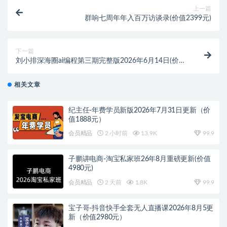
上一篇
群响七周年年入百万访谈录(价值2399元)
下一篇
刘小排深海圈ai编程第三期完整版2026年6月14日(价值
4999元)
相关文章
纪主任-年费学员新版2026年7月31日更新（价
值1888元）
会员精品
2 小时前
13.9K
99.9
子鹏讲电商-淘宝私家班26年8月重磅更新(价值
4980元)
会员精品
2 天前
1.8K
99.9
宝子哥-抖音快手全套无人直播课2026年8月5更
新（价值2980元）