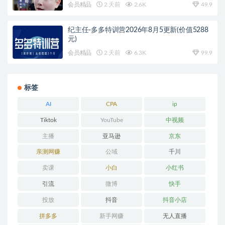
会员精品
2 天前
2.6K
49.9
纪主任-多多特训营2026年8月5更新(价值5288
元)
会员精品
2 天前
6.3K
99.9
标签
AI
CPA
ip
Tiktok
YouTube
中视频
主播
亚马逊
京东
亲测网赚
公域
千川
卖课
小白
小红书
引流
微博
快手
投放
抖音
抖音小店
拼多多
新手网赚
无人直播