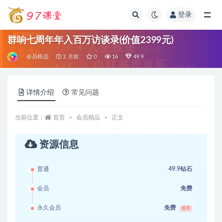
登录
全部
群响七周年年入百万访谈录(价值2399元)
会员精品
2 月前
0
16
49.9
详情介绍
常见问题
当前位置：
首页
会员精品
正文
资源信息
普通
49.9钻石
会员
免费
永久会员
免费
推荐