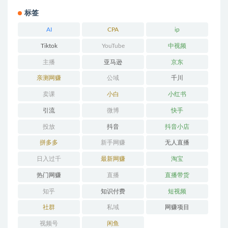
标签
AI
CPA
ip
Tiktok
YouTube
中视频
主播
亚马逊
京东
亲测网赚
公域
千川
卖课
小白
小红书
引流
微博
快手
投放
抖音
抖音小店
拼多多
新手网赚
无人直播
日入过千
最新网赚
淘宝
热门网赚
直播
直播带货
知乎
知识付费
短视频
社群
私域
网赚项目
视频号
闲鱼