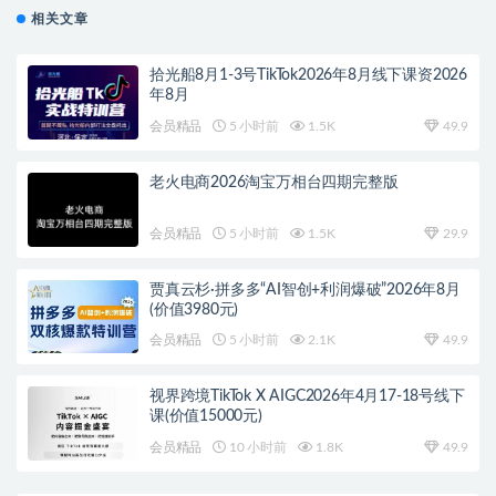
相关文章
拾光船8月1-3号TikTok2026年8月线下课资2026
年8月
会员精品
5 小时前
1.5K
49.9
老火电商2026淘宝万相台四期完整版
会员精品
5 小时前
1.5K
29.9
贾真云杉·拼多多“AI智创+利润爆破”2026年8月
(价值3980元)
会员精品
5 小时前
2.1K
49.9
视界跨境TikTok X AIGC2026年4月17-18号线下
课(价值15000元)
会员精品
10 小时前
1.8K
49.9