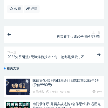
收藏
链接
上一篇
抖音新手快速起号涨粉实战课
下一篇
2022知乎引流+无脑爆粉技术：每一篇都是爆款，不吹
牛，引流效果杠杠的
相关文章
咪课文化-短剧项目淘金计划第四期2025年6月
(价值9980元)
会员精品
1 年前
1.5K
49.9
南门录像厅-剪辑实战进阶+创作思维课+适用电