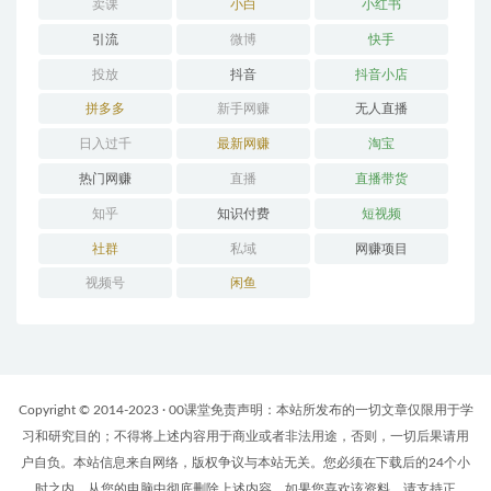
卖课
小白
小红书
引流
微博
快手
投放
抖音
抖音小店
拼多多
新手网赚
无人直播
日入过千
最新网赚
淘宝
热门网赚
直播
直播带货
知乎
知识付费
短视频
社群
私域
网赚项目
视频号
闲鱼
Copyright © 2014-2023 · 00课堂免责声明：本站所发布的一切文章仅限用于学
习和研究目的；不得将上述内容用于商业或者非法用途，否则，一切后果请用
户自负。本站信息来自网络，版权争议与本站无关。您必须在下载后的24个小
时之内，从您的电脑中彻底删除上述内容。如果您喜欢该资料，请支持正