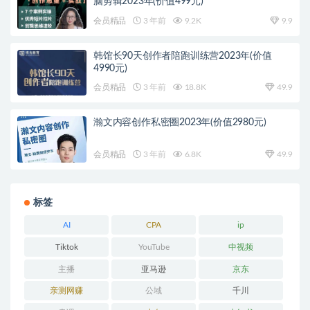
脑剪辑2023年(价值499元)
会员精品
3 年前
9.2K
9.9
韩馆长90天创作者陪跑训练营2023年(价值
4990元)
会员精品
3 年前
18.8K
49.9
瀚文内容创作私密圈2023年(价值2980元)
会员精品
3 年前
6.8K
49.9
标签
AI
CPA
ip
Tiktok
YouTube
中视频
主播
亚马逊
京东
亲测网赚
公域
千川