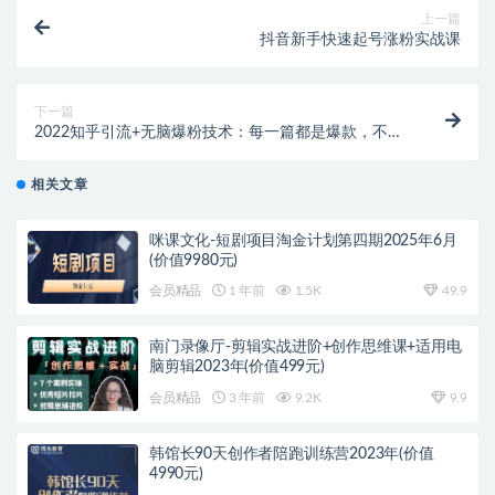
上一篇
抖音新手快速起号涨粉实战课
下一篇
2022知乎引流+无脑爆粉技术：每一篇都是爆款，不吹
牛，引流效果杠杠的
相关文章
咪课文化-短剧项目淘金计划第四期2025年6月
(价值9980元)
会员精品
1 年前
1.5K
49.9
南门录像厅-剪辑实战进阶+创作思维课+适用电
脑剪辑2023年(价值499元)
会员精品
3 年前
9.2K
9.9
韩馆长90天创作者陪跑训练营2023年(价值
4990元)