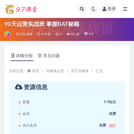
登录
全部
90天运营实战班 掌握BAT秘籍
其它自媒体
4 年前
0
18.2K
9.9
详情介绍
常见问题
当前位置：
首页
自媒体运营
其它自媒体
正文
资源信息
普通
9.9钻石
会员
免费
永久会员
免费
推荐