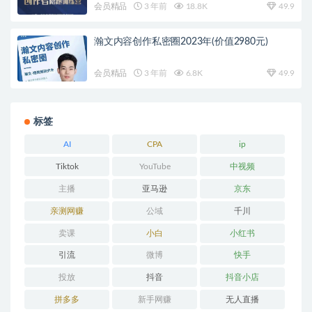
会员精品
3 年前
18.8K
49.9
瀚文内容创作私密圈2023年(价值2980元)
会员精品
3 年前
6.8K
49.9
标签
AI
CPA
ip
Tiktok
YouTube
中视频
主播
亚马逊
京东
亲测网赚
公域
千川
卖课
小白
小红书
引流
微博
快手
投放
抖音
抖音小店
拼多多
新手网赚
无人直播