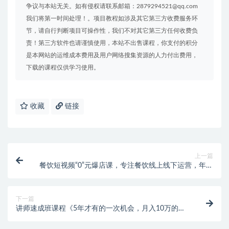
争议与本站无关。如有侵权请联系邮箱：2879294521@qq.com
我们将第一时间处理！。项目教程如涉及其它第三方收费服务环
节，请自行判断项目可操作性，我们不对其它第三方任何收费负
责！第三方软件也请谨慎使用，本站不出售课程，你支付的积分
是本网站的运维成本费用及用户网络搜集资源的人力付出费用，
下载的课程仅供学习使用。
收藏
链接
上一篇
餐饮短视频“0”元爆店课，专注餐饮线上线下运营，年入
百万干货分享
下一篇
讲师速成班课程《5年才有的一次机会，月入10万的永
久项目》价值680元