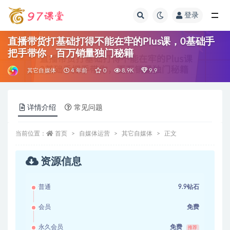
登录
全部
直播带货打基础打得不能在牢的Plus课，0基础手
把手带你，百万销量独门秘籍
其它自媒体
4 年前
0
8.9K
9.9
详情介绍
常见问题
当前位置：
首页
自媒体运营
其它自媒体
正文
资源信息
普通
9.9钻石
会员
免费
永久会员
免费
推荐