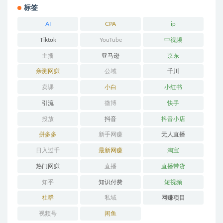
标签
AI
CPA
ip
Tiktok
YouTube
中视频
主播
亚马逊
京东
亲测网赚
公域
千川
卖课
小白
小红书
引流
微博
快手
投放
抖音
抖音小店
拼多多
新手网赚
无人直播
日入过千
最新网赚
淘宝
热门网赚
直播
直播带货
知乎
知识付费
短视频
社群
私域
网赚项目
视频号
闲鱼