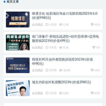
相关文章
咪课文化-短剧项目淘金计划第四期2025年6月
(价值9980元)
会员精品
1 年前
1.5K
49.9
南门录像厅-剪辑实战进阶+创作思维课+适用电
脑剪辑2023年(价值499元)
会员精品
3 年前
9.2K
9.9
韩馆长90天创作者陪跑训练营2023年(价值
4990元)
会员精品
3 年前
18.8K
49.9
瀚文内容创作私密圈2023年(价值2980元)
会员精品
3 年前
6.8K
49.9