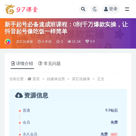
登录
全部
新手起号必备速成班课程：0到千万爆款实操，让
抖音起号像吃饭一样简单
其它自媒体
4 年前
0
15.5K
9.9
详情介绍
常见问题
当前位置：
首页
自媒体运营
其它自媒体
正文
资源信息
普通
9.9钻石
会员
免费
永久会员
免费
推荐