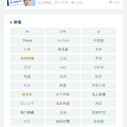
会员精品
3 年前
6.8K
49.9
标签
AI
CPA
ip
Tiktok
YouTube
中视频
主播
亚马逊
京东
亲测网赚
公域
千川
卖课
小白
小红书
引流
微博
快手
投放
抖音
抖音小店
拼多多
新手网赚
无人直播
日入过千
最新网赚
淘宝
热门网赚
直播
直播带货
知乎
知识付费
短视频