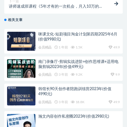
下一篇
讲师速成班课程《5年才有的一次机会，月入10万的永
久项目》价值680元
相关文章
咪课文化-短剧项目淘金计划第四期2025年6月
(价值9980元)
会员精品
1 年前
1.5K
49.9
南门录像厅-剪辑实战进阶+创作思维课+适用电
脑剪辑2023年(价值499元)
会员精品
3 年前
9.2K
9.9
韩馆长90天创作者陪跑训练营2023年(价值
4990元)
会员精品
3 年前
18.8K
49.9
瀚文内容创作私密圈2023年(价值2980元)