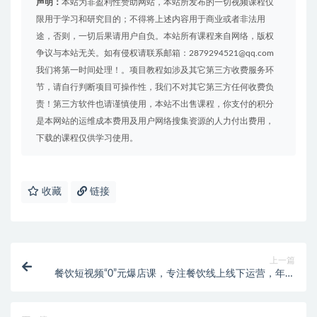
声明：
本站为非盈利性赞助网站，本站所发布的一切视频课程仅
限用于学习和研究目的；不得将上述内容用于商业或者非法用
途，否则，一切后果请用户自负。本站所有课程来自网络，版权
争议与本站无关。如有侵权请联系邮箱：2879294521@qq.com
我们将第一时间处理！。项目教程如涉及其它第三方收费服务环
节，请自行判断项目可操作性，我们不对其它第三方任何收费负
责！第三方软件也请谨慎使用，本站不出售课程，你支付的积分
是本网站的运维成本费用及用户网络搜集资源的人力付出费用，
下载的课程仅供学习使用。
收藏
链接
上一篇
餐饮短视频“0”元爆店课，专注餐饮线上线下运营，年入
百万干货分享