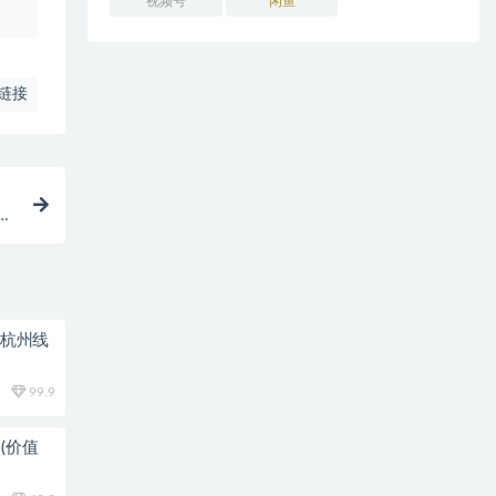
视频号
闲鱼
链接
附
0杭州线
99.9
(价值