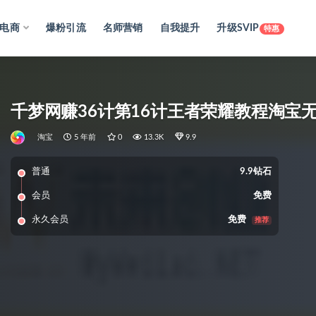
电商
爆粉引流
名师营销
自我提升
升级SVIP
特惠
千梦网赚36计第16计王者荣耀教程淘宝无
淘宝
5 年前
0
13.3K
9.9
普通
9.9钻石
会员
免费
永久会员
免费
推荐