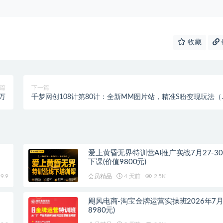
收藏
篇
下一篇
万
千梦网创108计第80计：全新MM图片站，精准S粉变现玩法（
自动采集规则）
爱上黄昏无界特训营AI推广实战7月27-3
下课(价值9800元)
9.9
会员精品
4 天前
2.5K
飓风电商-淘宝金牌运营实操班2026年7月
8980元)