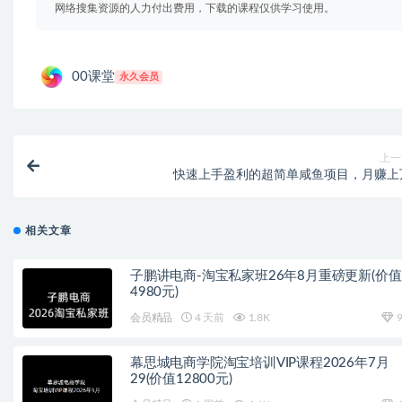
网络搜集资源的人力付出费用，下载的课程仅供学习使用。
00课堂
永久会员
上一
快速上手盈利的超简单咸鱼项目，月赚上
相关文章
子鹏讲电商-淘宝私家班26年8月重磅更新(价值
4980元)
会员精品
4 天前
1.8K
9
幕思城电商学院淘宝培训VIP课程2026年7月
29(价值12800元)