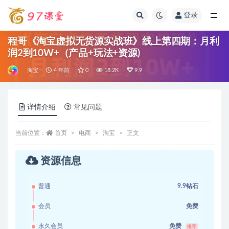
登录
全部
程哥《淘宝虚拟无货源实战班》线上第四期：月利
润2到10W+（产品+玩法+资源)
淘宝
4 年前
0
18.2K
9.9
详情介绍
常见问题
当前位置：
首页
电商
淘宝
正文
资源信息
普通
9.9钻石
会员
免费
永久会员
免费
推荐