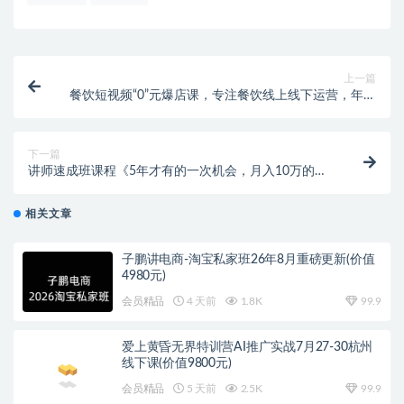
上一篇
餐饮短视频“0”元爆店课，专注餐饮线上线下运营，年入
百万干货分享
下一篇
讲师速成班课程《5年才有的一次机会，月入10万的永
久项目》价值680元
相关文章
子鹏讲电商-淘宝私家班26年8月重磅更新(价值
4980元)
会员精品
4 天前
1.8K
99.9
爱上黄昏无界特训营AI推广实战7月27-30杭州
线下课(价值9800元)
会员精品
5 天前
2.5K
99.9