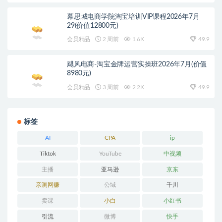
幕思城电商学院淘宝培训VIP课程2026年7月
29(价值12800元)
会员精品
2 周前
1.6K
49.9
飓风电商-淘宝金牌运营实操班2026年7月(价值
8980元)
会员精品
3 周前
2.2K
49.9
标签
AI
CPA
ip
Tiktok
YouTube
中视频
主播
亚马逊
京东
亲测网赚
公域
千川
卖课
小白
小红书
引流
微博
快手