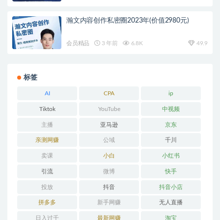
瀚文内容创作私密圈2023年(价值2980元)
会员精品
3 年前
6.8K
49.9
标签
AI
CPA
ip
Tiktok
YouTube
中视频
主播
亚马逊
京东
亲测网赚
公域
千川
卖课
小白
小红书
引流
微博
快手
投放
抖音
抖音小店
拼多多
新手网赚
无人直播
日入过千
最新网赚
淘宝