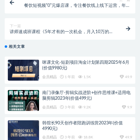
餐饮短视频“0”元爆店课，专注餐饮线上线下运营，年入
百万干货分享
下一篇
讲师速成班课程《5年才有的一次机会，月入10万的永
久项目》价值680元
相关文章
咪课文化-短剧项目淘金计划第四期2025年6月
(价值9980元)
会员精品
1 年前
1.5K
49.9
南门录像厅-剪辑实战进阶+创作思维课+适用电
脑剪辑2023年(价值499元)
会员精品
3 年前
9.2K
9.9
韩馆长90天创作者陪跑训练营2023年(价值
4990元)
会员精品
3 年前
18.8K
49.9