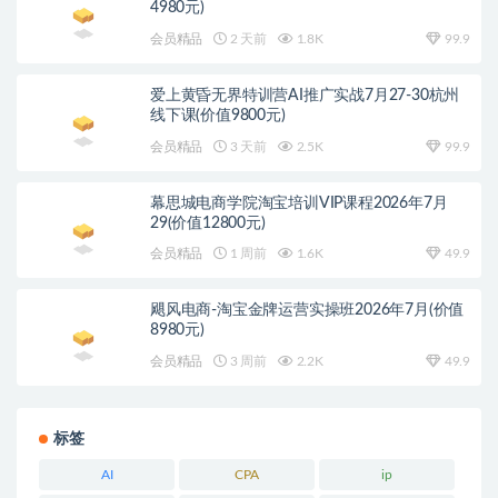
4980元)
会员精品
2 天前
1.8K
99.9
爱上黄昏无界特训营AI推广实战7月27-30杭州
线下课(价值9800元)
会员精品
3 天前
2.5K
99.9
幕思城电商学院淘宝培训VIP课程2026年7月
29(价值12800元)
会员精品
1 周前
1.6K
49.9
飓风电商-淘宝金牌运营实操班2026年7月(价值
8980元)
会员精品
3 周前
2.2K
49.9
标签
AI
CPA
ip