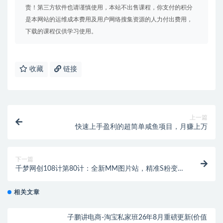
责！第三方软件也请谨慎使用，本站不出售课程，你支付的积分
是本网站的运维成本费用及用户网络搜集资源的人力付出费用，
下载的课程仅供学习使用。
收藏
链接
上一篇
快速上手盈利的超简单咸鱼项目，月赚上万
下一篇
千梦网创108计第80计：全新MM图片站，精准S粉变现
玩法（附自动采集规则）
相关文章
子鹏讲电商-淘宝私家班26年8月重磅更新(价值