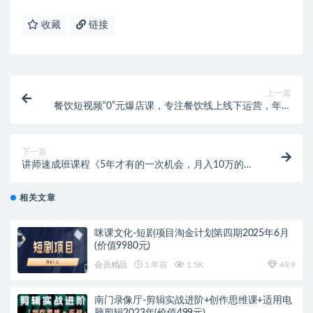
收藏
链接
上一篇
餐饮短视频“0”元爆店课，专注餐饮线上线下运营，年入
百万干货分享
下一篇
讲师速成班课程《5年才有的一次机会，月入10万的永
久项目》价值680元
相关文章
咪课文化-短剧项目淘金计划第四期2025年6月
(价值9980元)
会员精品
1 年前
1.5K
49.9
南门录像厅-剪辑实战进阶+创作思维课+适用电