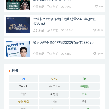
脑剪辑2023年(价值499元)
会员精品
3 年前
9.2K
9.9
韩馆长90天创作者陪跑训练营2023年(价值
4990元)
会员精品
3 年前
18.8K
49.9
瀚文内容创作私密圈2023年(价值2980元)
会员精品
3 年前
6.8K
49.9
标签
AI
CPA
ip
Tiktok
YouTube
中视频
主播
亚马逊
京东
亲测网赚
公域
千川