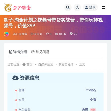
登录
全部
胡子·淘金计划之视频号带货实战营，带你玩转视
频号，价值399
其它自媒体
4 年前
0
10.5K
9.9
详情介绍
常见问题
当前位置：
首页
自媒体运营
其它自媒体
正文
资源信息
普通
9.9钻石
会员
免费
永久会员
免费
推荐