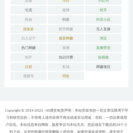
卖课
小白
小红书
引流
微博
快手
投放
抖音
抖音小店
拼多多
新手网赚
无人直播
日入过千
最新网赚
淘宝
热门网赚
直播
直播带货
知乎
知识付费
短视频
社群
私域
网赚项目
视频号
闲鱼
Copyright © 2014-2023 · 00课堂免责声明：本站所发布的一切文章仅限用于学
习和研究目的；不得将上述内容用于商业或者非法用途，否则，一切后果请用
户自负。本站信息来自网络，版权争议与本站无关。您必须在下载后的24个小
时之内，从您的电脑中彻底删除上述内容。如果您喜欢该资料，请支持正