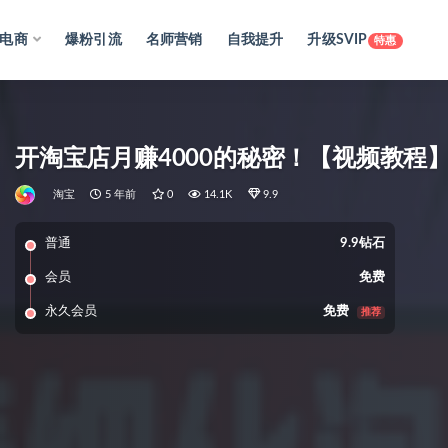
电商
爆粉引流
名师营销
自我提升
升级SVIP
特惠
开淘宝店月赚4000的秘密！【视频教程
淘宝
5 年前
0
14.1K
9.9
普通
9.9钻石
会员
免费
永久会员
免费
推荐