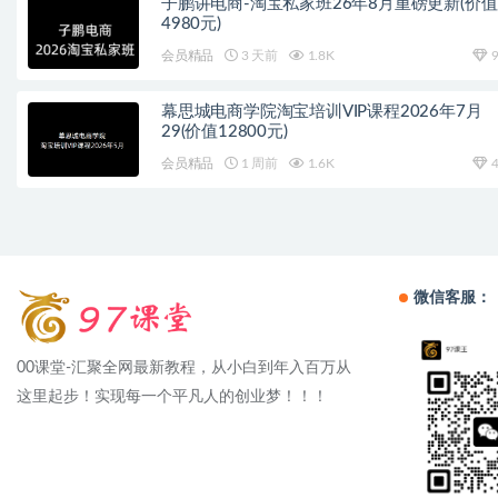
子鹏讲电商-淘宝私家班26年8月重磅更新(价值
4980元)
会员精品
3 天前
1.8K
9
幕思城电商学院淘宝培训VIP课程2026年7月
29(价值12800元)
会员精品
1 周前
1.6K
4
微信客服：
00课堂-汇聚全网最新教程，从小白到年入百万从
这里起步！实现每一个平凡人的创业梦！！！