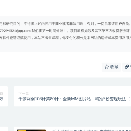
习和研究目的；不得将上述内容用于商业或者非法用途，否则，一切后果请用户自负
294521@qq.com 我们将第一时间处理！。项目教程如涉及其它第三方收费服务环
方软件也请谨慎使用，本站不出售课程，你支付的积分是本网站的运维成本费用及用
收藏
篇
下一篇
万
千梦网创108计第80计：全新MM图片站，精准S粉变现玩法（
自动采集规则）