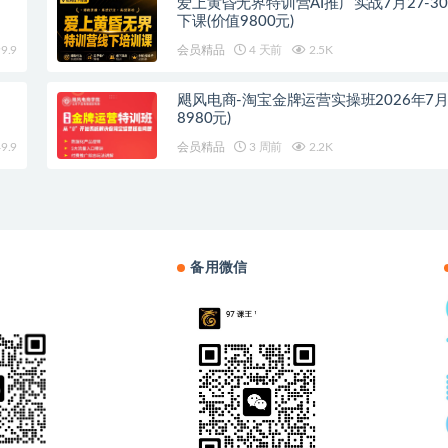
爱上黄昏无界特训营AI推广实战7月27-3
下课(价值9800元)
9.9
会员精品
4 天前
2.5K
飓风电商-淘宝金牌运营实操班2026年7月
8980元)
9.9
会员精品
3 周前
2.2K
备用微信