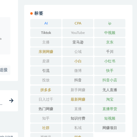
标签
AI
CPA
ip
。
Tiktok
YouTube
中视频
户
主播
亚马逊
京东
亲测网赚
公域
千川
卖课
小白
小红书
链接
引流
微博
快手
投放
抖音
抖音小店
拼多多
新手网赚
无人直播
日入过千
最新网赚
淘宝
附
热门网赚
直播
直播带货
知乎
知识付费
短视频
社群
私域
网赚项目