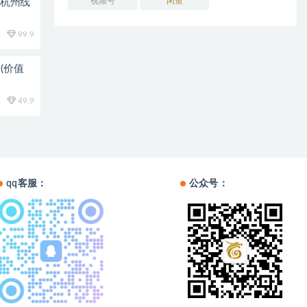
视频号
闲鱼
0杭州线
99.9
(价值
49.9
qq客服：
公众号：