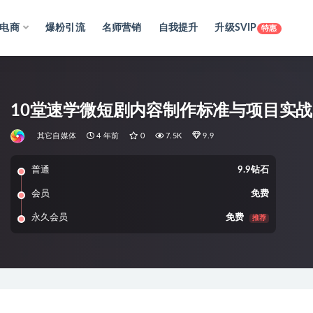
电商
爆粉引流
名师营销
自我提升
升级SVIP
特惠
10堂速学微短剧内容制作标准与项目实战
其它自媒体
4 年前
0
7.5K
9.9
普通
9.9钻石
会员
免费
永久会员
免费
推荐