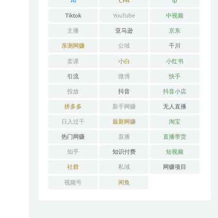
AI
CPA
ip
Tiktok
YouTube
中视频
主播
亚马逊
京东
亲测网赚
公域
千川
卖课
小白
小红书
引流
微博
快手
投放
抖音
抖音小店
拼多多
新手网赚
无人直播
日入过千
最新网赚
淘宝
热门网赚
直播
直播带货
知乎
知识付费
短视频
社群
私域
网赚项目
视频号
闲鱼