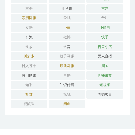
主播
亚马逊
京东
亲测网赚
公域
千川
卖课
小白
小红书
引流
微博
快手
投放
抖音
抖音小店
拼多多
新手网赚
无人直播
日入过千
最新网赚
淘宝
热门网赚
直播
直播带货
知乎
知识付费
短视频
社群
私域
网赚项目
视频号
闲鱼