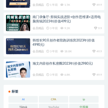
会员精品
1 年前
1.5K
49.9
南门录像厅-剪辑实战进阶+创作思维课+适用电
脑剪辑2023年(价值499元)
会员精品
3 年前
9.2K
9.9
韩馆长90天创作者陪跑训练营2023年(价值
4990元)
会员精品
3 年前
18.8K
49.9
瀚文内容创作私密圈2023年(价值2980元)
会员精品
3 年前
6.8K
49.9
标签
AI
CPA
ip
Tiktok
YouTube
中视频