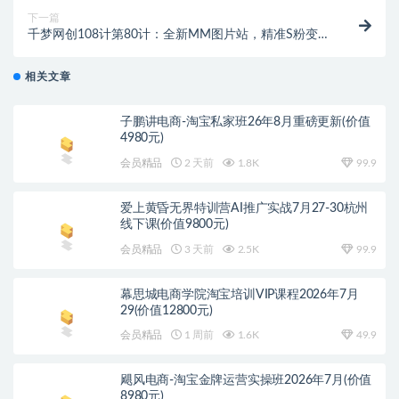
下一篇
千梦网创108计第80计：全新MM图片站，精准S粉变现
玩法（附自动采集规则）
相关文章
子鹏讲电商-淘宝私家班26年8月重磅更新(价值
4980元)
会员精品
2 天前
1.8K
99.9
爱上黄昏无界特训营AI推广实战7月27-30杭州
线下课(价值9800元)
会员精品
3 天前
2.5K
99.9
幕思城电商学院淘宝培训VIP课程2026年7月
29(价值12800元)
会员精品
1 周前
1.6K
49.9
飓风电商-淘宝金牌运营实操班2026年7月(价值
8980元)