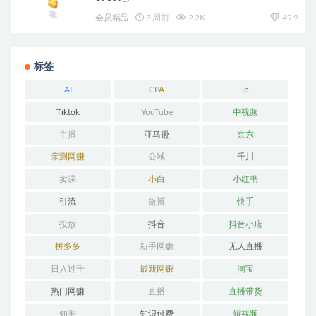
会员精品
3 周前
2.2K
49.9
标签
AI
CPA
ip
Tiktok
YouTube
中视频
主播
亚马逊
京东
亲测网赚
公域
千川
卖课
小白
小红书
引流
微博
快手
投放
抖音
抖音小店
拼多多
新手网赚
无人直播
日入过千
最新网赚
淘宝
热门网赚
直播
直播带货
知乎
知识付费
短视频