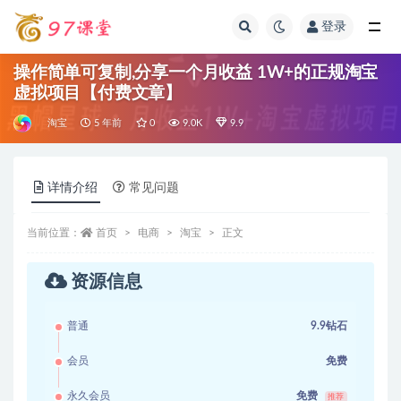
登录
全部
操作简单可复制,分享一个月收益 1W+的正规淘宝
虚拟项目【付费文章】
淘宝
5 年前
0
9.0K
9.9
详情介绍
常见问题
当前位置：
首页
电商
淘宝
正文
资源信息
普通
9.9钻石
会员
免费
永久会员
免费
推荐