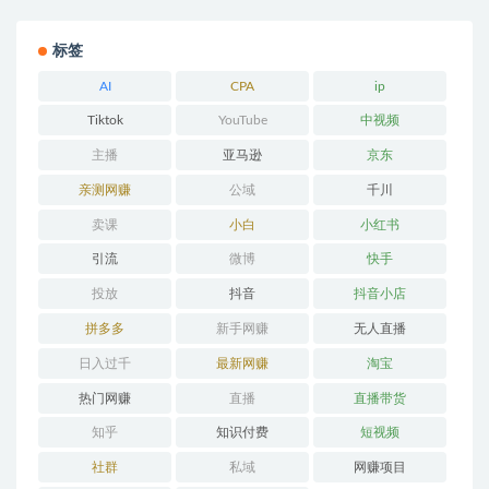
标签
AI
CPA
ip
Tiktok
YouTube
中视频
主播
亚马逊
京东
亲测网赚
公域
千川
卖课
小白
小红书
引流
微博
快手
投放
抖音
抖音小店
拼多多
新手网赚
无人直播
日入过千
最新网赚
淘宝
热门网赚
直播
直播带货
知乎
知识付费
短视频
社群
私域
网赚项目