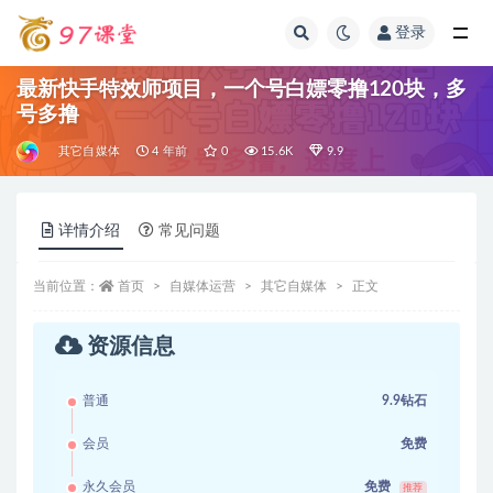
登录
全部
最新快手特效师项目，一个号白嫖零撸120块，多
号多撸
其它自媒体
4 年前
0
15.6K
9.9
详情介绍
常见问题
当前位置：
首页
自媒体运营
其它自媒体
正文
资源信息
普通
9.9钻石
会员
免费
永久会员
免费
推荐