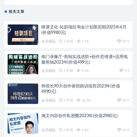
量 一店卖全球(第14期)
相关文章
咪课文化-短剧项目淘金计划第四期2025年6月
(价值9980元)
会员精品
1 年前
1.5K
49.9
南门录像厅-剪辑实战进阶+创作思维课+适用电
脑剪辑2023年(价值499元)
会员精品
3 年前
9.2K
9.9
韩馆长90天创作者陪跑训练营2023年(价值
4990元)
会员精品
3 年前
18.8K
49.9
瀚文内容创作私密圈2023年(价值2980元)
会员精品
3 年前
6.8K
49.9