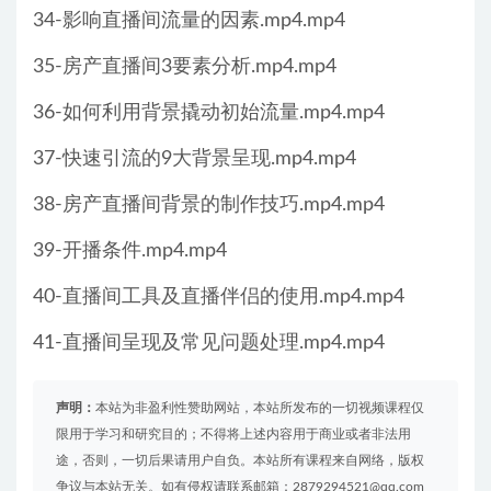
34-影响直播间流量的因素.mp4.mp4
35-房产直播间3要素分析.mp4.mp4
36-如何利用背景撬动初始流量.mp4.mp4
37-快速引流的9大背景呈现.mp4.mp4
38-房产直播间背景的制作技巧.mp4.mp4
39-开播条件.mp4.mp4
40-直播间工具及直播伴侣的使用.mp4.mp4
41-直播间呈现及常见问题处理.mp4.mp4
声明：
本站为非盈利性赞助网站，本站所发布的一切视频课程仅
限用于学习和研究目的；不得将上述内容用于商业或者非法用
途，否则，一切后果请用户自负。本站所有课程来自网络，版权
争议与本站无关。如有侵权请联系邮箱：2879294521@qq.com