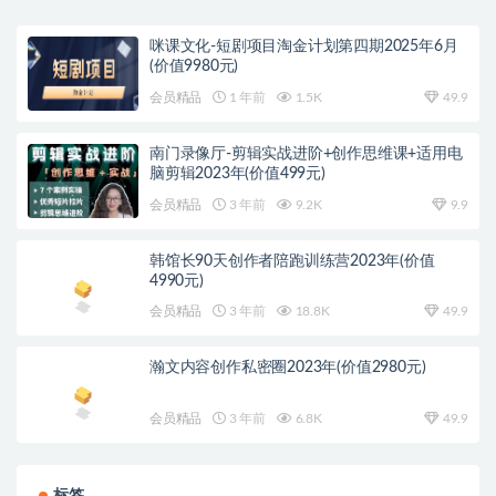
咪课文化-短剧项目淘金计划第四期2025年6月
(价值9980元)
会员精品
1 年前
1.5K
49.9
南门录像厅-剪辑实战进阶+创作思维课+适用电
脑剪辑2023年(价值499元)
会员精品
3 年前
9.2K
9.9
韩馆长90天创作者陪跑训练营2023年(价值
4990元)
会员精品
3 年前
18.8K
49.9
瀚文内容创作私密圈2023年(价值2980元)
会员精品
3 年前
6.8K
49.9