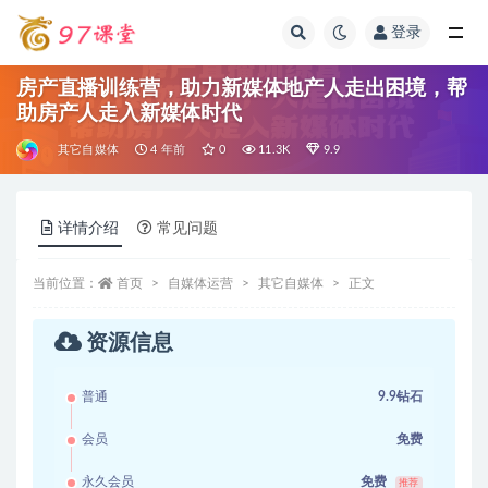
登录
全部
房产直播训练营，助力新媒体地产人走出困境，帮
助房产人走入新媒体时代
其它自媒体
4 年前
0
11.3K
9.9
详情介绍
常见问题
当前位置：
首页
自媒体运营
其它自媒体
正文
资源信息
普通
9.9钻石
会员
免费
永久会员
免费
推荐