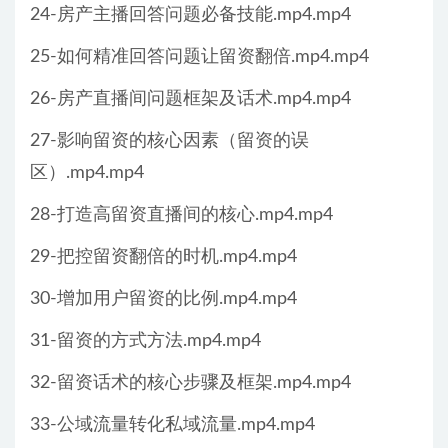
24-房产主播回答问题必备技能.mp4.mp4
25-如何精准回答问题让留资翻倍.mp4.mp4
26-房产直播间问题框架及话术.mp4.mp4
27-影响留资的核心因素（留资的误
区）.mp4.mp4
28-打造高留资直播间的核心.mp4.mp4
29-把控留资翻倍的时机.mp4.mp4
30-增加用户留资的比例.mp4.mp4
31-留资的方式方法.mp4.mp4
32-留资话术的核心步骤及框架.mp4.mp4
33-公域流量转化私域流量.mp4.mp4