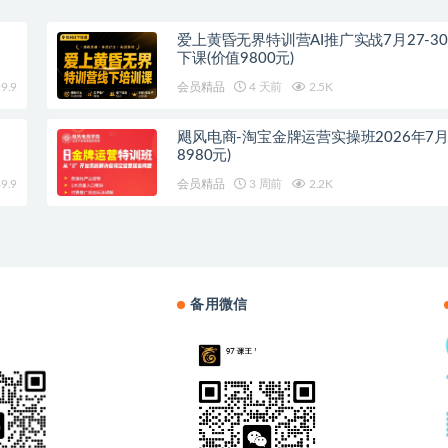
爱上黄昏无界特训营AI推广实战7月27-3
下课(价值9800元)
9.9
会员精品
4 天前
2.5K
飓风电商-淘宝金牌运营实操班2026年7月
8980元)
9.9
会员精品
3 周前
2.2K
备用微信