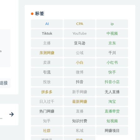
标签
AI
CPA
ip
Tiktok
YouTube
中视频
。
主播
亚马逊
京东
户
亲测网赚
公域
千川
卖课
小白
小红书
引流
微博
快手
投放
抖音
抖音小店
链接
拼多多
新手网赚
无人直播
日入过千
最新网赚
淘宝
热门网赚
直播
直播带货
附
知乎
知识付费
短视频
社群
私域
网赚项目