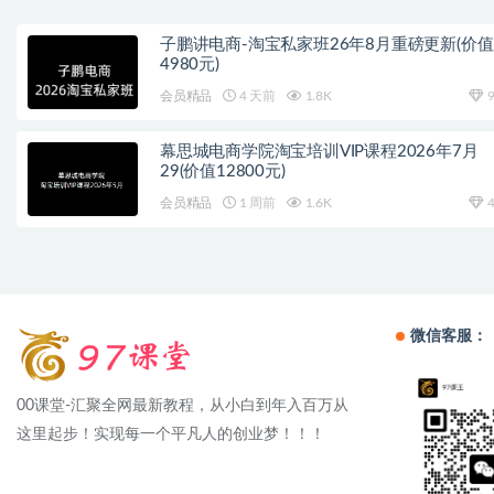
子鹏讲电商-淘宝私家班26年8月重磅更新(价值
4980元)
会员精品
4 天前
1.8K
9
幕思城电商学院淘宝培训VIP课程2026年7月
29(价值12800元)
会员精品
1 周前
1.6K
4
微信客服：
00课堂-汇聚全网最新教程，从小白到年入百万从
这里起步！实现每一个平凡人的创业梦！！！