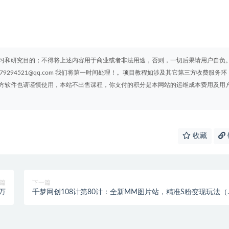
习和研究目的；不得将上述内容用于商业或者非法用途，否则，一切后果请用户自负
294521@qq.com 我们将第一时间处理！。项目教程如涉及其它第三方收费服务环
方软件也请谨慎使用，本站不出售课程，你支付的积分是本网站的运维成本费用及用
收藏
篇
下一篇
万
千梦网创108计第80计：全新MM图片站，精准S粉变现玩法（
自动采集规则）