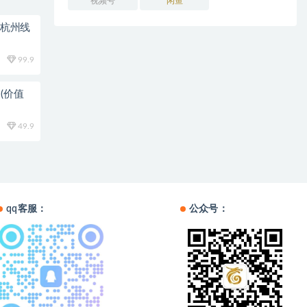
视频号
闲鱼
0杭州线
99.9
(价值
49.9
qq客服：
公众号：