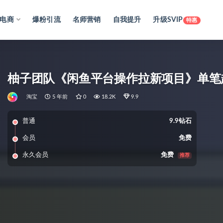
电商
爆粉引流
名师营销
自我提升
升级SVIP
特惠
柚子团队《闲鱼平台操作拉新项目》单笔起
淘宝
5 年前
0
18.2K
9.9
普通
9.9钻石
会员
免费
永久会员
免费
推荐