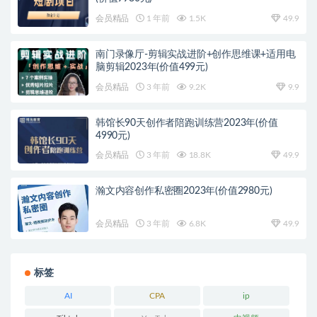
会员精品
1 年前
1.5K
49.9
南门录像厅-剪辑实战进阶+创作思维课+适用电
脑剪辑2023年(价值499元)
会员精品
3 年前
9.2K
9.9
韩馆长90天创作者陪跑训练营2023年(价值
4990元)
会员精品
3 年前
18.8K
49.9
瀚文内容创作私密圈2023年(价值2980元)
会员精品
3 年前
6.8K
49.9
标签
AI
CPA
ip