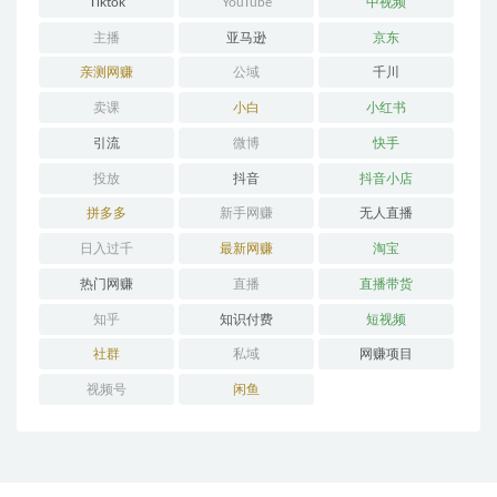
Tiktok
YouTube
中视频
主播
亚马逊
京东
亲测网赚
公域
千川
卖课
小白
小红书
引流
微博
快手
投放
抖音
抖音小店
拼多多
新手网赚
无人直播
日入过千
最新网赚
淘宝
热门网赚
直播
直播带货
知乎
知识付费
短视频
社群
私域
网赚项目
视频号
闲鱼