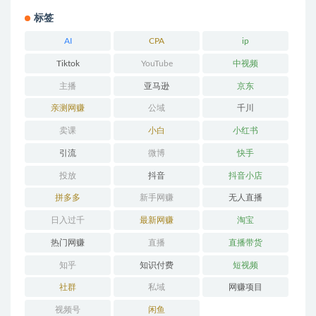
标签
AI
CPA
ip
Tiktok
YouTube
中视频
主播
亚马逊
京东
亲测网赚
公域
千川
卖课
小白
小红书
引流
微博
快手
投放
抖音
抖音小店
拼多多
新手网赚
无人直播
日入过千
最新网赚
淘宝
热门网赚
直播
直播带货
知乎
知识付费
短视频
社群
私域
网赚项目
视频号
闲鱼