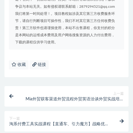
争议与本站无关。如有侵权请联系邮箱：2879294521@qq.com
我们将第一时间处理！。项目教程如涉及其它第三方收费服务环
节，请自行判断项目可操作性，我们不对其它第三方任何收费负
责！第三方软件也请谨慎使用，本站不出售课程，你支付的积分
是本网站的运维成本费用及用户网络搜集资源的人力付出费用，
下载的课程仅供学习使用。
收藏
链接
上一篇
Mia外贸获客渠道外贸流程外贸英语洽谈外贸实战培训
（视频课）价值399元
下一篇
淘系付费工具实战课程【直通车、引力魔方】战略优
化，实操演练（价值1299）