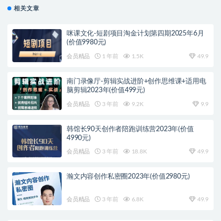
相关文章
咪课文化-短剧项目淘金计划第四期2025年6月
(价值9980元)
会员精品
1 年前
1.5K
49.9
南门录像厅-剪辑实战进阶+创作思维课+适用电
脑剪辑2023年(价值499元)
会员精品
3 年前
9.2K
9.9
韩馆长90天创作者陪跑训练营2023年(价值
4990元)
会员精品
3 年前
18.8K
49.9
瀚文内容创作私密圈2023年(价值2980元)
会员精品
3 年前
6.8K
49.9