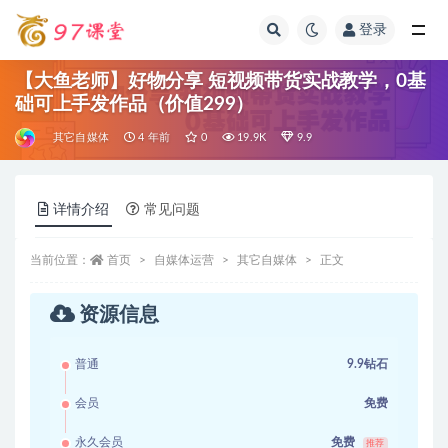
登录
全部
【大鱼老师】好物分享 短视频带货实战教学，0基
础可上手发作品（价值299）
其它自媒体
4 年前
0
19.9K
9.9
详情介绍
常见问题
当前位置：
首页
自媒体运营
其它自媒体
正文
资源信息
普通
9.9钻石
会员
免费
永久会员
免费
推荐