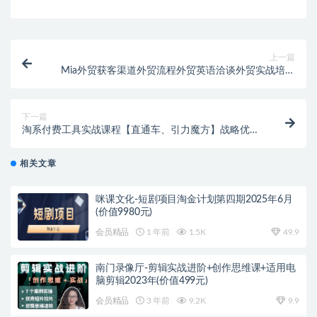
上一篇
Mia外贸获客渠道外贸流程外贸英语洽谈外贸实战培训
（视频课）价值399元
下一篇
淘系付费工具实战课程【直通车、引力魔方】战略优
化，实操演练（价值1299）
相关文章
咪课文化-短剧项目淘金计划第四期2025年6月
(价值9980元)
会员精品
1 年前
1.5K
49.9
南门录像厅-剪辑实战进阶+创作思维课+适用电
脑剪辑2023年(价值499元)
会员精品
3 年前
9.2K
9.9