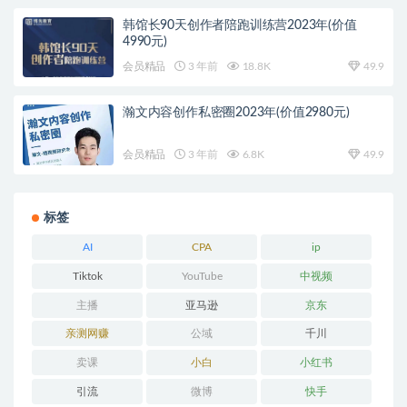
韩馆长90天创作者陪跑训练营2023年(价值
4990元)
会员精品
3 年前
18.8K
49.9
瀚文内容创作私密圈2023年(价值2980元)
会员精品
3 年前
6.8K
49.9
标签
AI
CPA
ip
Tiktok
YouTube
中视频
主播
亚马逊
京东
亲测网赚
公域
千川
卖课
小白
小红书
引流
微博
快手