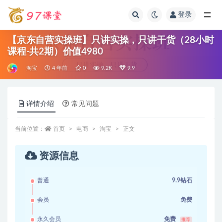
登录
全部
【京东自营实操班】只讲实操，只讲干货（28小时
课程-共2期）价值4980
淘宝
4 年前
0
9.2K
9.9
详情介绍
常见问题
当前位置：
首页
电商
淘宝
正文
资源信息
普通
9.9钻石
会员
免费
永久会员
免费
推荐