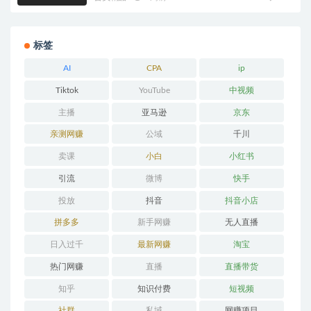
标签
AI
CPA
ip
Tiktok
YouTube
中视频
主播
亚马逊
京东
亲测网赚
公域
千川
卖课
小白
小红书
引流
微博
快手
投放
抖音
抖音小店
拼多多
新手网赚
无人直播
日入过千
最新网赚
淘宝
热门网赚
直播
直播带货
知乎
知识付费
短视频
社群
私域
网赚项目