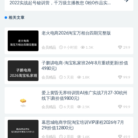
2022实战起号秘训营，千万级主播教您 0粉0作品实操
起号
相关文章
老火电商2026淘宝万相台四期完整版
会员精品
9 小时前
1.5K
29.9
子鹏讲电商-淘宝私家班26年8月重磅更新(价值
4980元)
会员精品
5 天前
1.8K
99.9
爱上黄昏无界特训营AI推广实战7月27-30杭州
线下课(价值9800元)
会员精品
6 天前
2.5K
99.9
幕思城电商学院淘宝培训VIP课程2026年7月
29(价值12800元)
会员精品
2 周前
1.6K
49.9