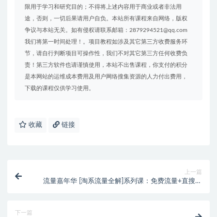
限用于学习和研究目的；不得将上述内容用于商业或者非法用
途，否则，一切后果请用户自负。本站所有课程来自网络，版权
争议与本站无关。如有侵权请联系邮箱：2879294521@qq.com
我们将第一时间处理！。项目教程如涉及其它第三方收费服务环
节，请自行判断项目可操作性，我们不对其它第三方任何收费负
责！第三方软件也请谨慎使用，本站不出售课程，你支付的积分
是本网站的运维成本费用及用户网络搜集资源的人力付出费用，
下载的课程仅供学习使用。
收藏
链接
上一篇
流量嘉年华 [淘系流量全解]系列课：免费流量+直搜结
合+魔方（价值2980）
下一篇