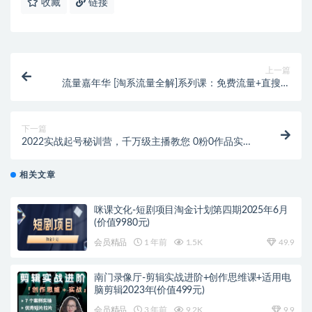
收藏
链接
上一篇
流量嘉年华 [淘系流量全解]系列课：免费流量+直搜结
合+魔方（价值2980）
下一篇
2022实战起号秘训营，千万级主播教您 0粉0作品实操
起号
相关文章
咪课文化-短剧项目淘金计划第四期2025年6月
(价值9980元)
会员精品
1 年前
1.5K
49.9
南门录像厅-剪辑实战进阶+创作思维课+适用电
脑剪辑2023年(价值499元)
会员精品
3 年前
9.2K
9.9