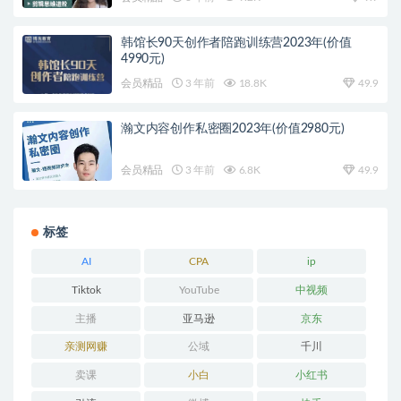
韩馆长90天创作者陪跑训练营2023年(价值
4990元)
会员精品
3 年前
18.8K
49.9
瀚文内容创作私密圈2023年(价值2980元)
会员精品
3 年前
6.8K
49.9
标签
AI
CPA
ip
Tiktok
YouTube
中视频
主播
亚马逊
京东
亲测网赚
公域
千川
卖课
小白
小红书