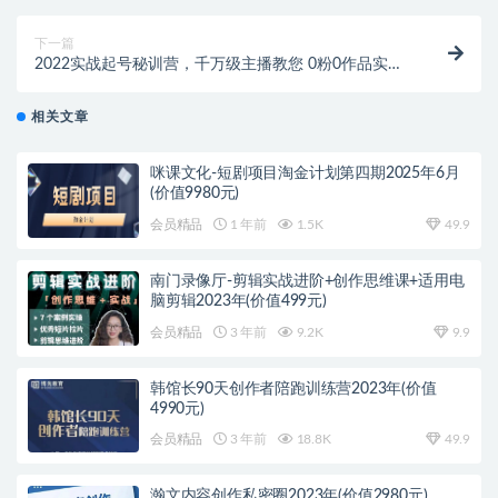
下一篇
2022实战起号秘训营，千万级主播教您 0粉0作品实操
起号
相关文章
咪课文化-短剧项目淘金计划第四期2025年6月
(价值9980元)
会员精品
1 年前
1.5K
49.9
南门录像厅-剪辑实战进阶+创作思维课+适用电
脑剪辑2023年(价值499元)
会员精品
3 年前
9.2K
9.9
韩馆长90天创作者陪跑训练营2023年(价值
4990元)
会员精品
3 年前
18.8K
49.9
瀚文内容创作私密圈2023年(价值2980元)