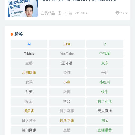
会员精品
3 年前
6.8K
49.9
标签
AI
CPA
ip
Tiktok
YouTube
中视频
主播
亚马逊
京东
亲测网赚
公域
千川
卖课
小白
小红书
引流
微博
快手
投放
抖音
抖音小店
拼多多
新手网赚
无人直播
日入过千
最新网赚
淘宝
热门网赚
直播
直播带货