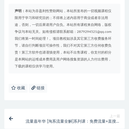
声明：
本站为非盈利性赞助网站，本站所发布的一切视频课程仅
限用于学习和研究目的；不得将上述内容用于商业或者非法用
途，否则，一切后果请用户自负。本站所有课程来自网络，版权
争议与本站无关。如有侵权请联系邮箱：2879294521@qq.com
我们将第一时间处理！。项目教程如涉及其它第三方收费服务环
节，请自行判断项目可操作性，我们不对其它第三方任何收费负
责！第三方软件也请谨慎使用，本站不出售课程，你支付的积分
是本网站的运维成本费用及用户网络搜集资源的人力付出费用，
下载的课程仅供学习使用。
收藏
链接
上一篇
流量嘉年华 [淘系流量全解]系列课：免费流量+直搜结
合+魔方（价值2980）