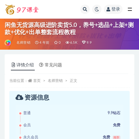
登录
全部
闲鱼无货源高级进阶卖货5.0，养号+选品+上架+测
款+优化+出单整套流程教程
名师营销
4 年前
0
6.5K
9.9
详情介绍
常见问题
当前位置：
首页
名师营销
正文
资源信息
普通
9.9钻石
会员
免费
永久会员
免费
推荐