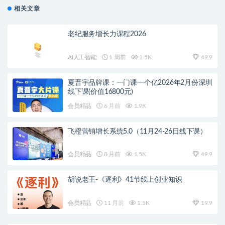
相关文章
老纪服务增长力课程2026
AI人工智能
1 周前
1.5K
49.9
夏晋宇品牌课：一门课一个亿2026年2月份深圳
线下课(价值16800元)
会员精品
6 月前
1.9K
飞橙营销增长系统5.0（11月24-26日线下课）
会员精品
8 月前
1.5K
49.9
胡说老王-《逐利》41节线上创业知识
会员精品
11 月前
1.5K
19.9