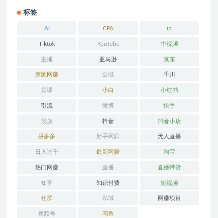
标签
AI
CPA
ip
Tiktok
YouTube
中视频
主播
亚马逊
京东
亲测网赚
公域
千川
卖课
小白
小红书
引流
微博
快手
投放
抖音
抖音小店
拼多多
新手网赚
无人直播
日入过千
最新网赚
淘宝
热门网赚
直播
直播带货
知乎
知识付费
短视频
社群
私域
网赚项目
视频号
闲鱼