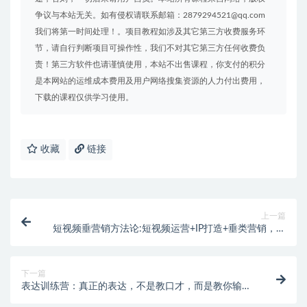
争议与本站无关。如有侵权请联系邮箱：2879294521@qq.com
我们将第一时间处理！。项目教程如涉及其它第三方收费服务环
节，请自行判断项目可操作性，我们不对其它第三方任何收费负
责！第三方软件也请谨慎使用，本站不出售课程，你支付的积分
是本网站的运维成本费用及用户网络搜集资源的人力付出费用，
下载的课程仅供学习使用。
收藏
链接
上一篇
短视频垂营销方法论:短视频运营+IP打造+垂类营销，三
频共振
下一篇
表达训练营：真正的表达，不是教口才，而是教你输出
有价值的信息