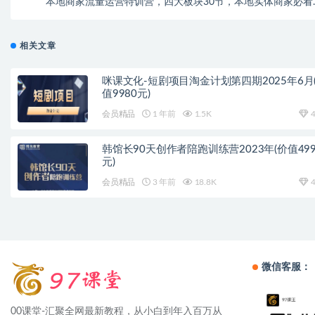
本地商家流量运营特训营，四大板块30节，本地实体商家必看
相关文章
咪课文化-短剧项目淘金计划第四期2025年6月
值9980元)
会员精品
1 年前
1.5K
4
韩馆长90天创作者陪跑训练营2023年(价值499
元)
会员精品
3 年前
18.8K
4
微信客服：
00课堂-汇聚全网最新教程，从小白到年入百万从