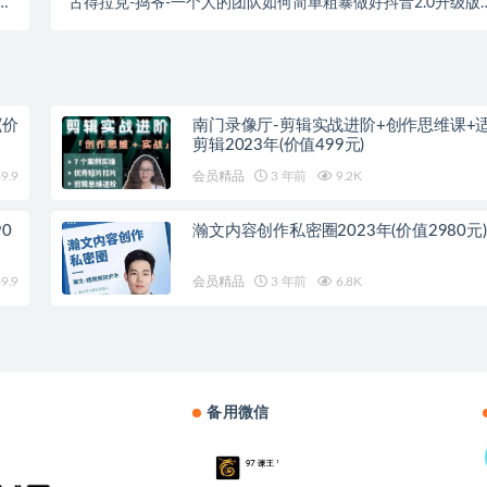
课
古得拉克-捣爷-一个人的团队如何简单粗暴做好抖音2.0升级版
程
（价值3980元）
(价
南门录像厅-剪辑实战进阶+创作思维课+
剪辑2023年(价值499元)
9.9
会员精品
3 年前
9.2K
0
瀚文内容创作私密圈2023年(价值2980元)
9.9
会员精品
3 年前
6.8K
备用微信