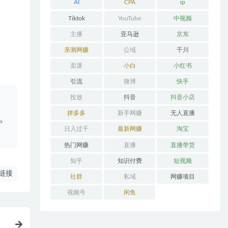
AI
CPA
ip
Tiktok
YouTube
中视频
主播
亚马逊
京东
亲测网赚
公域
千川
卖课
小白
小红书
引流
微博
快手
投放
抖音
抖音小店
。
拼多多
新手网赚
无人直播
户
日入过千
最新网赚
淘宝
热门网赚
直播
直播带货
知乎
知识付费
短视频
链接
社群
私域
网赚项目
视频号
闲鱼