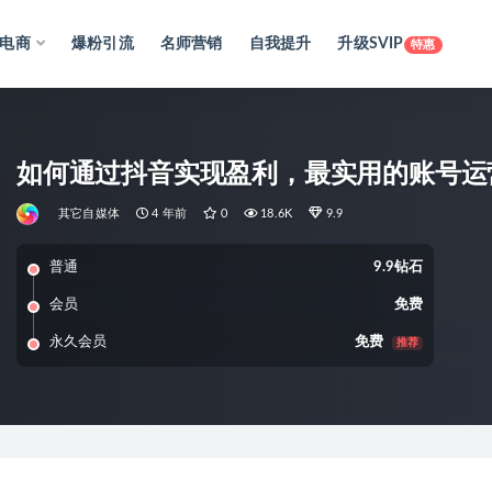
电商
爆粉引流
名师营销
自我提升
升级SVIP
特惠
如何通过抖音实现盈利，最实用的账号运营
其它自媒体
4 年前
0
18.6K
9.9
普通
9.9钻石
会员
免费
永久会员
免费
推荐