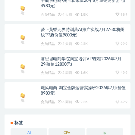
子鹏讲电商-淘宝私家班26年8月重磅更新(价值
4980元)
会员精品
4 天前
1.8K
99.9
爱上黄昏无界特训营AI推广实战7月27-30杭州
线下课(价值9800元)
会员精品
5 天前
2.5K
99.9
幕思城电商学院淘宝培训VIP课程2026年7月
29(价值12800元)
会员精品
2 周前
1.6K
49.9
飓风电商-淘宝金牌运营实操班2026年7月(价值
8980元)
会员精品
3 周前
2.2K
49.9
标签
AI
CPA
ip