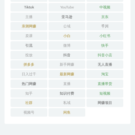
Tiktok
YouTube
中视频
主播
亚马逊
京东
亲测网赚
公域
千川
卖课
小白
小红书
引流
微博
快手
投放
抖音
抖音小店
拼多多
新手网赚
无人直播
日入过千
最新网赚
淘宝
热门网赚
直播
直播带货
知乎
知识付费
短视频
社群
私域
网赚项目
视频号
闲鱼