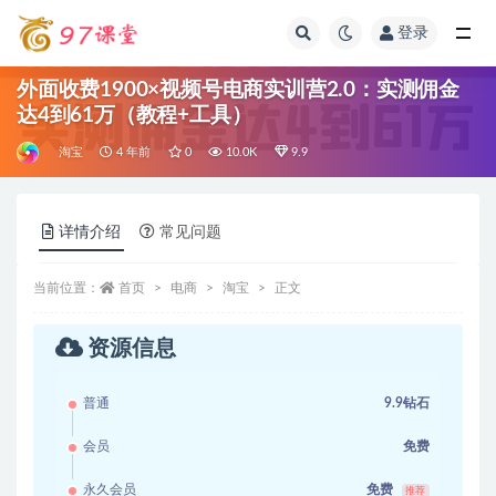
登录
全部
外面收费1900×视频号电商实训营2.0：实测佣金
达4到61万（教程+工具）
淘宝
4 年前
0
10.0K
9.9
详情介绍
常见问题
当前位置：
首页
电商
淘宝
正文
资源信息
普通
9.9钻石
会员
免费
永久会员
免费
推荐