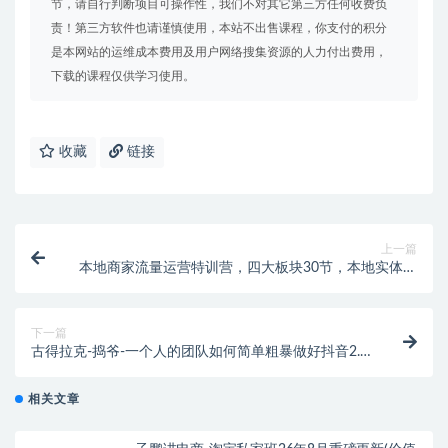
节，请自行判断项目可操作性，我们不对其它第三方任何收费负
责！第三方软件也请谨慎使用，本站不出售课程，你支付的积分
是本网站的运维成本费用及用户网络搜集资源的人力付出费用，
下载的课程仅供学习使用。
收藏
链接
上一篇
本地商家流量运营特训营，四大板块30节，本地实体商
家必看课程
下一篇
古得拉克-捣爷-一个人的团队如何简单粗暴做好抖音2.0
升级版（价值3980元）
相关文章