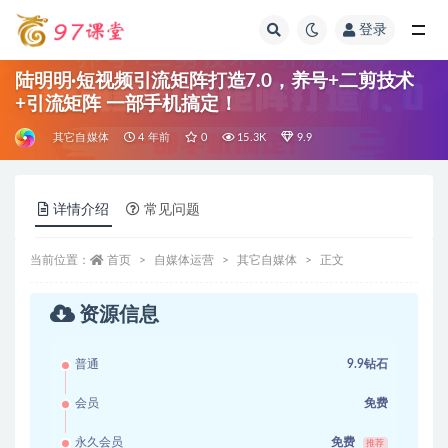
登录
全部
陆明明·短视频引流矩阵打造7.0，养号+二剪技术
+引流矩阵 一部手机搞定！
其它自媒体
4 年前
0
15.3K
9.9
详情介绍
常见问题
当前位置：
首页
自媒体运营
其它自媒体
正文
资源信息
普通
9.9钻石
会员
免费
永久会员
免费
推荐