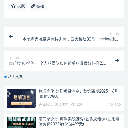
收藏
链接
上一篇
本地商家流量运营特训营，四大板块30节，本地实体商
家必看课程
下一篇
古得拉克-捣爷-一个人的团队如何简单粗暴做好抖音2.0
升级版（价值3980元）
相关文章
咪课文化-短剧项目淘金计划第四期2025年6月
(价值9980元)
会员精品
1 年前
1.5K
49.9
南门录像厅-剪辑实战进阶+创作思维课+适用电
脑剪辑2023年(价值499元)