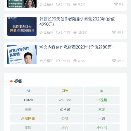
会员精品
3 年前
9.2K
9.9
韩馆长90天创作者陪跑训练营2023年(价值
4990元)
会员精品
3 年前
18.8K
49.9
瀚文内容创作私密圈2023年(价值2980元)
会员精品
3 年前
6.8K
49.9
标签
AI
CPA
ip
Tiktok
YouTube
中视频
主播
亚马逊
京东
亲测网赚
公域
千川
卖课
小白
小红书