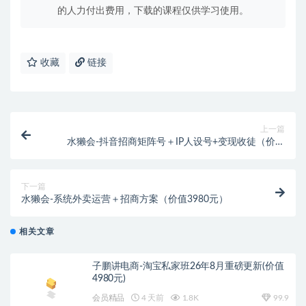
的人力付出费用，下载的课程仅供学习使用。
收藏
链接
上一篇
水獭会-抖音招商矩阵号＋IP人设号+变现收徒（价值
6980元）
下一篇
水獭会-系统外卖运营＋招商方案（价值3980元）
相关文章
子鹏讲电商-淘宝私家班26年8月重磅更新(价值
4980元)
会员精品
4 天前
1.8K
99.9