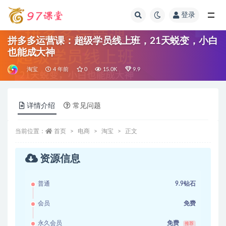
登录
全部
拼多多运营课：超级学员线上班，21天蜕变，小白
也能成大神
淘宝
4 年前
0
15.0K
9.9
详情介绍
常见问题
当前位置：
首页
电商
淘宝
正文
资源信息
普通
9.9钻石
会员
免费
永久会员
免费
推荐