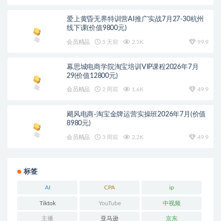
爱上黄昏无界特训营AI推广实战7月27-30杭州
线下课(价值9800元)
会员精品
5 天前
2.5K
99.9
幕思城电商学院淘宝培训VIP课程2026年7月
29(价值12800元)
会员精品
2 周前
1.6K
49.9
飓风电商-淘宝金牌运营实操班2026年7月(价值
8980元)
会员精品
3 周前
2.2K
49.9
标签
AI
CPA
ip
Tiktok
YouTube
中视频
主播
亚马逊
京东