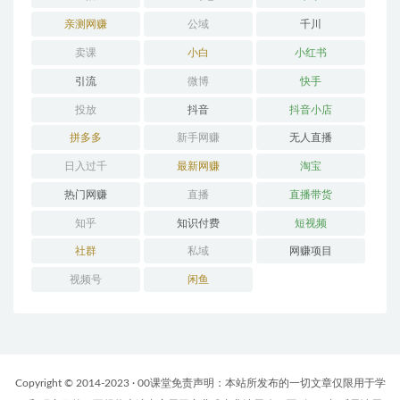
亲测网赚
公域
千川
卖课
小白
小红书
引流
微博
快手
投放
抖音
抖音小店
拼多多
新手网赚
无人直播
日入过千
最新网赚
淘宝
热门网赚
直播
直播带货
知乎
知识付费
短视频
社群
私域
网赚项目
视频号
闲鱼
Copyright © 2014-2023 · 00课堂免责声明：本站所发布的一切文章仅限用于学