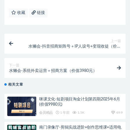
收藏
链接
上一篇
水獭会-抖音招商矩阵号＋IP人设号+变现收徒（价值
6980元）
下一篇
水獭会-系统外卖运营＋招商方案（价值3980元）
相关文章
咪课文化-短剧项目淘金计划第四期2025年6月
(价值9980元)
会员精品
1 年前
1.5K
49.9
南门录像厅-剪辑实战进阶+创作思维课+适用电