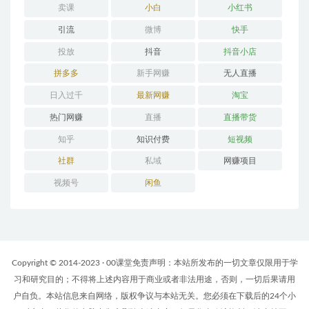
卖课
小白
小红书
引流
微博
快手
投放
抖音
抖音小店
拼多多
新手网赚
无人直播
日入过千
最新网赚
淘宝
热门网赚
直播
直播带货
知乎
知识付费
短视频
社群
私域
网赚项目
视频号
闲鱼
Copyright © 2014-2023 · 00课堂免责声明：本站所发布的一切文章仅限用于学
习和研究目的；不得将上述内容用于商业或者非法用途，否则，一切后果请用
户自负。本站信息来自网络，版权争议与本站无关。您必须在下载后的24个小