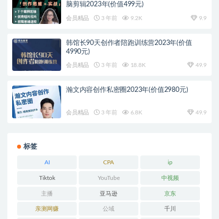
脑剪辑2023年(价值499元)
会员精品
3 年前
9.2K
9.9
韩馆长90天创作者陪跑训练营2023年(价值
4990元)
会员精品
3 年前
18.8K
49.9
瀚文内容创作私密圈2023年(价值2980元)
会员精品
3 年前
6.8K
49.9
标签
AI
CPA
ip
Tiktok
YouTube
中视频
主播
亚马逊
京东
亲测网赚
公域
千川