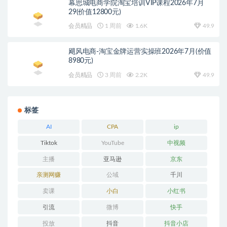
幕思城电商学院淘宝培训VIP课程2026年7月
29(价值12800元)
会员精品
1 周前
1.6K
49.9
飓风电商-淘宝金牌运营实操班2026年7月(价值
8980元)
会员精品
3 周前
2.2K
49.9
标签
AI
CPA
ip
Tiktok
YouTube
中视频
主播
亚马逊
京东
亲测网赚
公域
千川
卖课
小白
小红书
引流
微博
快手
投放
抖音
抖音小店