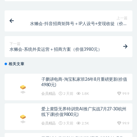
上一篇
水獭会-抖音招商矩阵号＋IP人设号+变现收徒（价值
6980元）
下一篇
水獭会-系统外卖运营＋招商方案（价值3980元）
相关文章
子鹏讲电商-淘宝私家班26年8月重磅更新(价值
4980元)
会员精品
2 天前
1.8K
99.9
爱上黄昏无界特训营AI推广实战7月27-30杭州
线下课(价值9800元)
会员精品
3 天前
2.5K
99.9