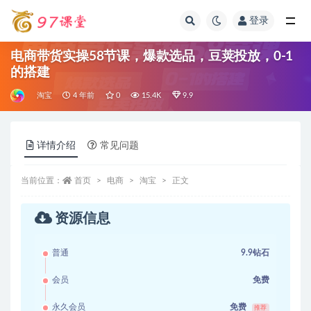
登录
全部
电商带货实操58节课，爆款选品，豆荚投放，0-1
的搭建
淘宝
4 年前
0
15.4K
9.9
详情介绍
常见问题
当前位置：
首页
电商
淘宝
正文
资源信息
普通
9.9钻石
会员
免费
永久会员
免费
推荐