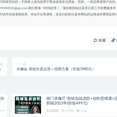
习和研究目的；不得将上述内容用于商业或者非法用途，否则，一切后果请用户自负
294521@qq.com 我们将第一时间处理！。项目教程如涉及其它第三方收费服务环
方软件也请谨慎使用，本站不出售课程，你支付的积分是本网站的运维成本费用及用
收藏
篇
下一篇
）
水獭会-系统外卖运营＋招商方案（价值3980元）
(价
南门录像厅-剪辑实战进阶+创作思维课+
剪辑2023年(价值499元)
9.9
会员精品
3 年前
9.2K