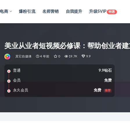
电商
爆粉引流
名师营销
自我提升
升级SVIP
特惠
美业从业者短视频必修课：帮助创业者建
其它自媒体
4 年前
0
19.7K
9.9
普通
9.9钻石
会员
免费
永久会员
免费
推荐