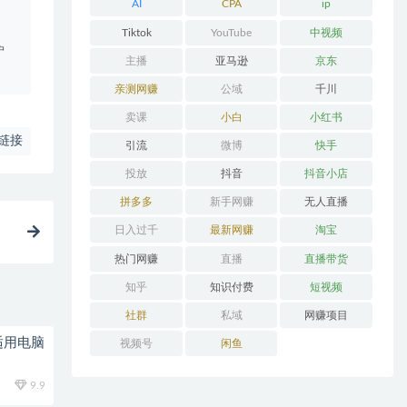
AI
CPA
ip
。
Tiktok
YouTube
中视频
户
主播
亚马逊
京东
亲测网赚
公域
千川
卖课
小白
小红书
链接
引流
微博
快手
投放
抖音
抖音小店
拼多多
新手网赚
无人直播
日入过千
最新网赚
淘宝
热门网赚
直播
直播带货
知乎
知识付费
短视频
社群
私域
网赚项目
适用电脑
视频号
闲鱼
9.9