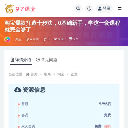
登录
全部
淘宝爆款打造十步法，0基础新手，学这一套课程
就完全够了
淘宝
4 年前
0
9.8K
9.9
详情介绍
常见问题
当前位置：
首页
电商
淘宝
正文
资源信息
普通
9.9钻石
会员
免费
永久会员
免费
推荐