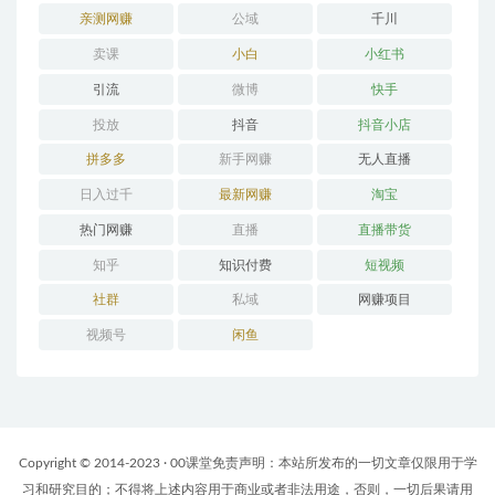
亲测网赚
公域
千川
卖课
小白
小红书
引流
微博
快手
投放
抖音
抖音小店
拼多多
新手网赚
无人直播
日入过千
最新网赚
淘宝
热门网赚
直播
直播带货
知乎
知识付费
短视频
社群
私域
网赚项目
视频号
闲鱼
Copyright © 2014-2023 · 00课堂免责声明：本站所发布的一切文章仅限用于学
习和研究目的；不得将上述内容用于商业或者非法用途，否则，一切后果请用