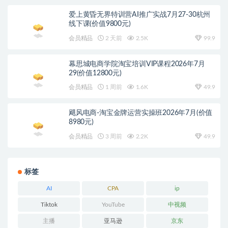
爱上黄昏无界特训营AI推广实战7月27-30杭州
线下课(价值9800元)
会员精品
2 天前
2.5K
99.9
幕思城电商学院淘宝培训VIP课程2026年7月
29(价值12800元)
会员精品
1 周前
1.6K
49.9
飓风电商-淘宝金牌运营实操班2026年7月(价值
8980元)
会员精品
3 周前
2.2K
49.9
标签
AI
CPA
ip
Tiktok
YouTube
中视频
主播
亚马逊
京东