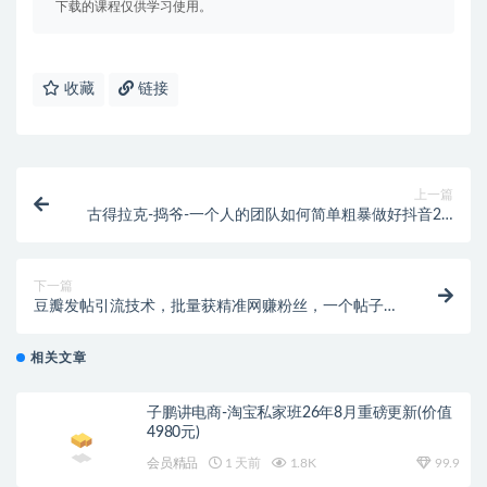
下载的课程仅供学习使用。
收藏
链接
上一篇
古得拉克-捣爷-一个人的团队如何简单粗暴做好抖音2.0
升级版（价值3980元）
下一篇
豆瓣发帖引流技术，批量获精准网赚粉丝，一个帖子就
流200-300粉丝
相关文章
子鹏讲电商-淘宝私家班26年8月重磅更新(价值
4980元)
会员精品
1 天前
1.8K
99.9