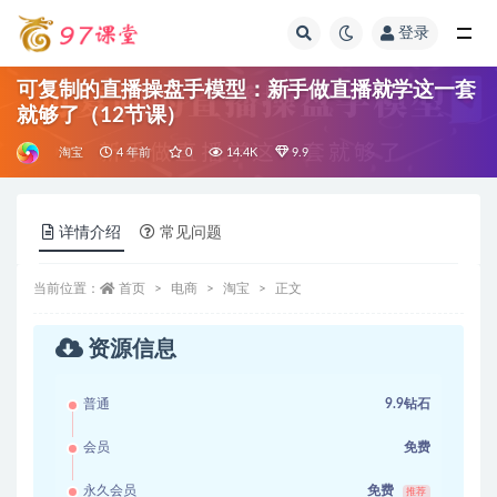
登录
全部
可复制的直播操盘手模型：新手做直播就学这一套
就够了（12节课）
淘宝
4 年前
0
14.4K
9.9
详情介绍
常见问题
当前位置：
首页
电商
淘宝
正文
资源信息
普通
9.9钻石
会员
免费
永久会员
免费
推荐