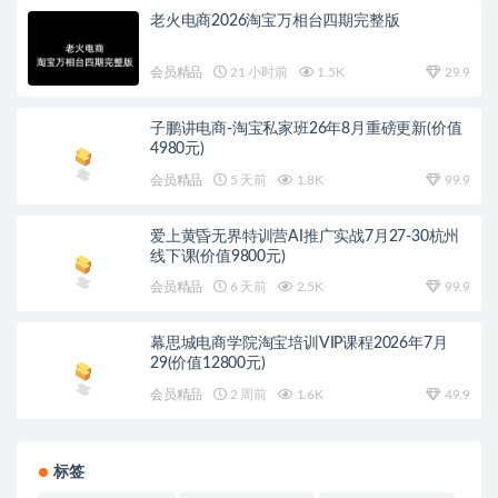
老火电商2026淘宝万相台四期完整版
会员精品
21 小时前
1.5K
29.9
子鹏讲电商-淘宝私家班26年8月重磅更新(价值
4980元)
会员精品
5 天前
1.8K
99.9
爱上黄昏无界特训营AI推广实战7月27-30杭州
线下课(价值9800元)
会员精品
6 天前
2.5K
99.9
幕思城电商学院淘宝培训VIP课程2026年7月
29(价值12800元)
会员精品
2 周前
1.6K
49.9
标签