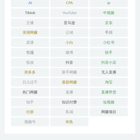
AI
CPA
ip
Tiktok
YouTube
中视频
主播
亚马逊
京东
亲测网赚
公域
千川
卖课
小白
小红书
引流
微博
快手
投放
抖音
抖音小店
拼多多
新手网赚
无人直播
日入过千
最新网赚
淘宝
热门网赚
直播
直播带货
知乎
知识付费
短视频
社群
私域
网赚项目
视频号
闲鱼