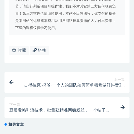
节，请自行判断项目可操作性，我们不对其它第三方任何收费负
责！第三方软件也请谨慎使用，本站不出售课程，你支付的积分
是本网站的运维成本费用及用户网络搜集资源的人力付出费用，
下载的课程仅供学习使用。
收藏
链接
上一篇
古得拉克-捣爷-一个人的团队如何简单粗暴做好抖音2.0
升级版（价值3980元）
下一篇
豆瓣发帖引流技术，批量获精准网赚粉丝，一个帖子就
流200-300粉丝
相关文章