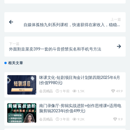
上一篇
自媒体孤独九剑系列课程，快速获得在家收入，稳稳有
钱赚！
下一篇
外面割韭菜卖399一套的斗音捞禁实名和手机号方法
相关文章
咪课文化-短剧项目淘金计划第四期2025年6月
(价值9980元)
会员精品
1 年前
1.5K
49.9
南门录像厅-剪辑实战进阶+创作思维课+适用电
脑剪辑2023年(价值499元)
会员精品
3 年前
9.2K
9.9