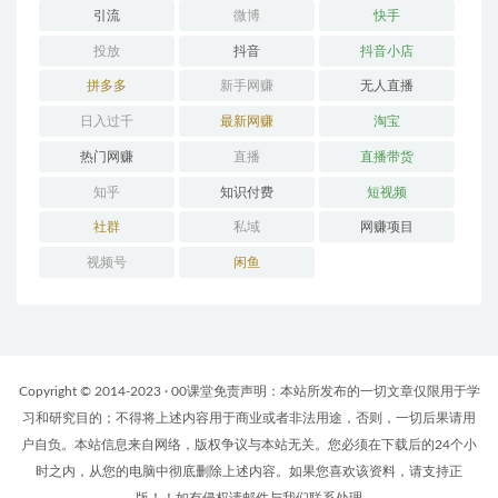
引流
微博
快手
投放
抖音
抖音小店
拼多多
新手网赚
无人直播
日入过千
最新网赚
淘宝
热门网赚
直播
直播带货
知乎
知识付费
短视频
社群
私域
网赚项目
视频号
闲鱼
Copyright © 2014-2023 · 00课堂免责声明：本站所发布的一切文章仅限用于学
习和研究目的；不得将上述内容用于商业或者非法用途，否则，一切后果请用
户自负。本站信息来自网络，版权争议与本站无关。您必须在下载后的24个小
时之内，从您的电脑中彻底删除上述内容。如果您喜欢该资料，请支持正
版！！如有侵权请邮件与我们联系处理