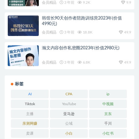
会员精品
3 年前
9.2K
9.9
韩馆长90天创作者陪跑训练营2023年(价值
4990元)
会员精品
3 年前
18.8K
49.9
瀚文内容创作私密圈2023年(价值2980元)
会员精品
3 年前
6.8K
49.9
标签
AI
CPA
ip
Tiktok
YouTube
中视频
主播
亚马逊
京东
亲测网赚
公域
千川
卖课
小白
小红书