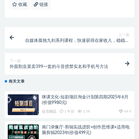
收藏
链接
上一篇
自媒体孤独九剑系列课程，快速获得在家收入，稳稳有
钱赚！
下一篇
外面割韭菜卖399一套的斗音捞禁实名和手机号方法
相关文章
咪课文化-短剧项目淘金计划第四期2025年6月
(价值9980元)
会员精品
1 年前
1.5K
49.9
南门录像厅-剪辑实战进阶+创作思维课+适用电
脑剪辑2023年(价值499元)