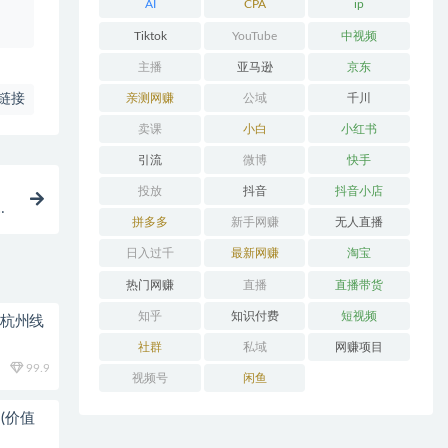
AI
CPA
ip
Tiktok
YouTube
中视频
主播
亚马逊
京东
亲测网赚
公域
千川
链接
卖课
小白
小红书
引流
微博
快手
投放
抖音
抖音小店
拼多多
新手网赚
无人直播
日入过千
最新网赚
淘宝
热门网赚
直播
直播带货
知乎
知识付费
短视频
0杭州线
社群
私域
网赚项目
99.9
视频号
闲鱼
(价值