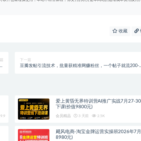
收藏
篇
下一篇
版
豆瓣发帖引流技术，批量获精准网赚粉丝，一个帖子就流200-
）
300粉丝
爱上黄昏无界特训营AI推广实战7月27-3
下课(价值9800元)
9.9
会员精品
3 天前
2.5K
飓风电商-淘宝金牌运营实操班2026年7月
8980元)