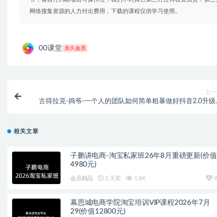
网络搜集资源的人力付出费用，下载的课程仅供学习使用。
00课堂
永久会员
上一
古得拉克-捣爷-一个人的团队如何简单粗暴做好抖音2.0升级
（价值3980元
相关文章
子鹏讲电商-淘宝私家班26年8月重磅更新(价值
4980元)
会员精品
2 天前
1.8K
9
幕思城电商学院淘宝培训VIP课程2026年7月
29(价值12800元)