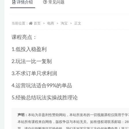
详情介绍
常见问题
当前位置：
首页
电商
淘宝
正文
课程亮点：
1.低投入稳盈利
2.玩法一比一复制
3.不求订单只求利润
4.运营玩法适合99%的单品
5.经验总结玩法实操战胜理论
声明：
本站为非盈利性赞助网站，本站所发布的一切视频课程仅限用于学
本站所有课程来自网络，版权争议与本站无关。如有侵权请联系邮箱：2879
节，请自行判断项目可操作性，我们不对其它第三方任何收费负责！第三