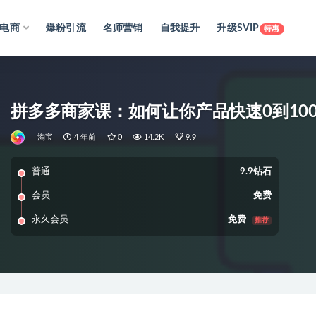
电商
爆粉引流
名师营销
自我提升
升级SVIP
特惠
拼多多商家课：如何让你产品快速0到10
淘宝
4 年前
0
14.2K
9.9
普通
9.9钻石
会员
免费
永久会员
免费
推荐