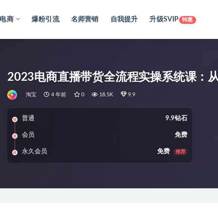
电商
爆粉引流
名师营销
自我提升
升级SVIP
特惠
2023电商直播带货全流程实操系统课：
淘宝
4 年前
0
18.5K
9.9
普通
9.9钻石
会员
免费
永久会员
免费
推荐