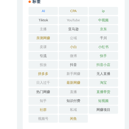
标签
AI
CPA
ip
Tiktok
YouTube
中视频
主播
亚马逊
京东
亲测网赚
公域
千川
卖课
小白
小红书
引流
微博
快手
投放
抖音
抖音小店
拼多多
新手网赚
无人直播
日入过千
最新网赚
淘宝
热门网赚
直播
直播带货
知乎
知识付费
短视频
社群
私域
网赚项目
视频号
闲鱼