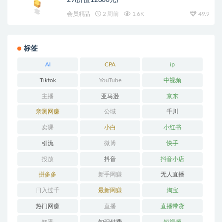
29(价值12800元)
会员精品
2 周前
1.6K
49.9
标签
AI
CPA
ip
Tiktok
YouTube
中视频
主播
亚马逊
京东
亲测网赚
公域
千川
卖课
小白
小红书
引流
微博
快手
投放
抖音
抖音小店
拼多多
新手网赚
无人直播
日入过千
最新网赚
淘宝
热门网赚
直播
直播带货
知乎
知识付费
短视频