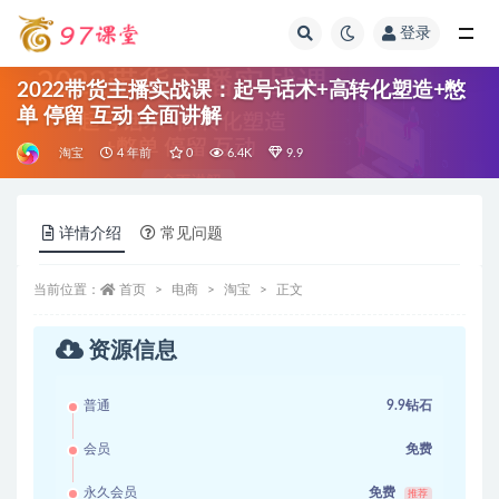
登录
全部
2022带货主播实战课：起号话术+高转化塑造+憋
单 停留 互动 全面讲解
淘宝
4 年前
0
6.4K
9.9
详情介绍
常见问题
当前位置：
首页
电商
淘宝
正文
资源信息
普通
9.9钻石
会员
免费
永久会员
免费
推荐