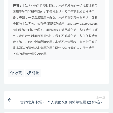
声明：
本站为非盈利性赞助网站，本站所发布的一切视频课程仅
限用于学习和研究目的；不得将上述内容用于商业或者非法用
途，否则，一切后果请用户自负。本站所有课程来自网络，版权
争议与本站无关。如有侵权请联系邮箱：2879294521@qq.com
我们将第一时间处理！。项目教程如涉及其它第三方收费服务环
节，请自行判断项目可操作性，我们不对其它第三方任何收费负
责！第三方软件也请谨慎使用，本站不出售课程，你支付的积分
是本网站的运维成本费用及用户网络搜集资源的人力付出费用，
下载的课程仅供学习使用。
收藏
链接
上一篇
古得拉克-捣爷-一个人的团队如何简单粗暴做好抖音2.0
升级版（价值3980元）