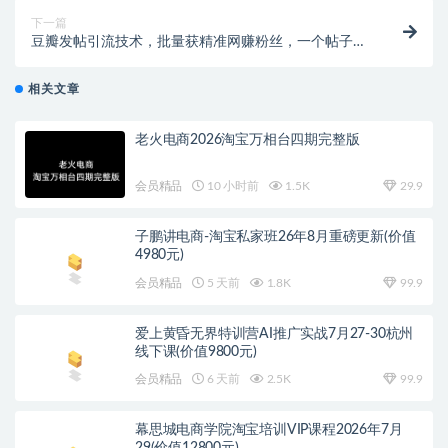
下一篇
豆瓣发帖引流技术，批量获精准网赚粉丝，一个帖子就
流200-300粉丝
相关文章
老火电商2026淘宝万相台四期完整版
会员精品
10 小时前
1.5K
29.9
子鹏讲电商-淘宝私家班26年8月重磅更新(价值
4980元)
会员精品
5 天前
1.8K
99.9
爱上黄昏无界特训营AI推广实战7月27-30杭州
线下课(价值9800元)
会员精品
6 天前
2.5K
99.9
幕思城电商学院淘宝培训VIP课程2026年7月