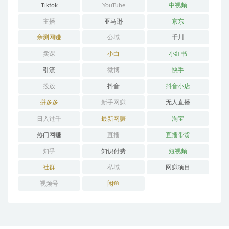
Tiktok
YouTube
中视频
主播
亚马逊
京东
亲测网赚
公域
千川
卖课
小白
小红书
引流
微博
快手
投放
抖音
抖音小店
拼多多
新手网赚
无人直播
日入过千
最新网赚
淘宝
热门网赚
直播
直播带货
知乎
知识付费
短视频
社群
私域
网赚项目
视频号
闲鱼