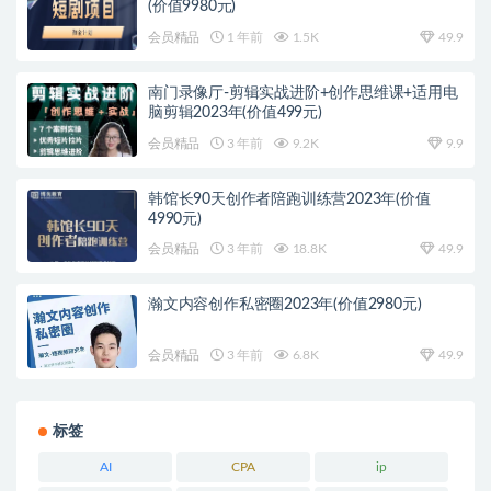
(价值9980元)
会员精品
1 年前
1.5K
49.9
南门录像厅-剪辑实战进阶+创作思维课+适用电
脑剪辑2023年(价值499元)
会员精品
3 年前
9.2K
9.9
韩馆长90天创作者陪跑训练营2023年(价值
4990元)
会员精品
3 年前
18.8K
49.9
瀚文内容创作私密圈2023年(价值2980元)
会员精品
3 年前
6.8K
49.9
标签
AI
CPA
ip