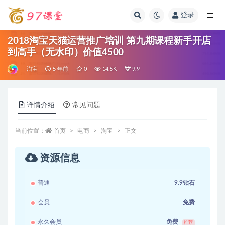
登录
全部
2018淘宝天猫运营推广培训 第九期课程新手开店
到高手（无水印）价值4500
淘宝
5 年前
0
14.5K
9.9
详情介绍
常见问题
当前位置：
首页
电商
淘宝
正文
资源信息
普通
9.9钻石
会员
免费
永久会员
免费
推荐