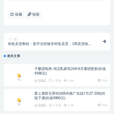
收藏
链接
下一篇
闲鱼卖货教程：新手没经验学闲鱼卖货，3周卖货收入2
万（价值889）
相关文章
子鹏讲电商-淘宝私家班26年8月重磅更新(价值
4980元)
会员精品
1 天前
1.8K
99.9
爱上黄昏无界特训营AI推广实战7月27-30杭州
线下课(价值9800元)
会员精品
2 天前
2.5K
99.9