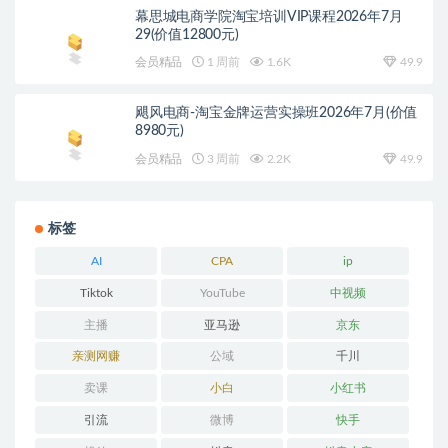
幕思城电商学院淘宝培训VIP课程2026年7月
29(价值12800元)
会员精品
1 周前
1.6K
49.9
飓风电商-淘宝金牌运营实操班2026年7月(价值
8980元)
会员精品
3 周前
2.2K
49.9
标签
AI
CPA
ip
Tiktok
YouTube
中视频
主播
亚马逊
京东
亲测网赚
公域
千川
卖课
小白
小红书
引流
微博
快手