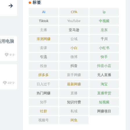
标签
AI
CPA
ip
Tiktok
YouTube
中视频
主播
亚马逊
京东
亲测网赚
公域
千川
适用电脑
卖课
小白
小红书
9.9
引流
微博
快手
投放
抖音
抖音小店
拼多多
新手网赚
无人直播
49.9
日入过千
最新网赚
淘宝
热门网赚
直播
直播带货
知乎
知识付费
短视频
社群
私域
网赚项目
视频号
闲鱼