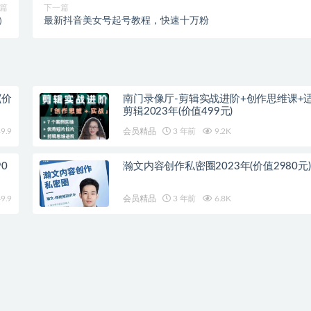
篇
下一篇
）
最新抖音美女号起号教程，快速十万粉
(价
南门录像厅-剪辑实战进阶+创作思维课+
剪辑2023年(价值499元)
9.9
会员精品
3 年前
9.2K
0
瀚文内容创作私密圈2023年(价值2980元)
9.9
会员精品
3 年前
6.8K