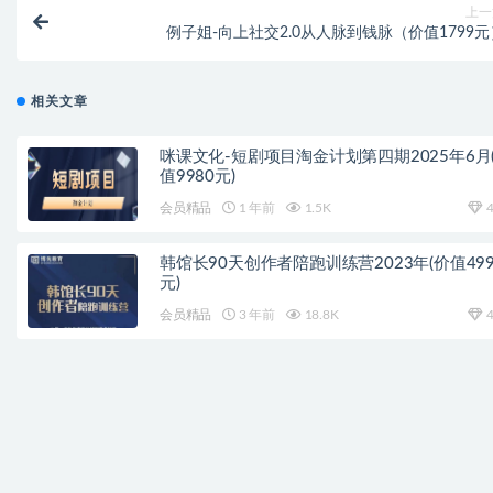
上一
例子姐-向上社交2.0从人脉到钱脉（价值1799元
相关文章
咪课文化-短剧项目淘金计划第四期2025年6月
值9980元)
会员精品
1 年前
1.5K
4
韩馆长90天创作者陪跑训练营2023年(价值499
元)
会员精品
3 年前
18.8K
4