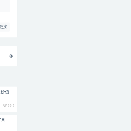
链接
(价值
99.9
7月