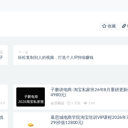
收藏
篇
下一篇
子
轻松复制别人的视频，打造个人IP持续赚钱
子鹏讲电商-淘宝私家班26年8月重磅更新
4980元)
9.9
会员精品
5 天前
1.8K
线
幕思城电商学院淘宝培训VIP课程2026年
29(价值12800元)