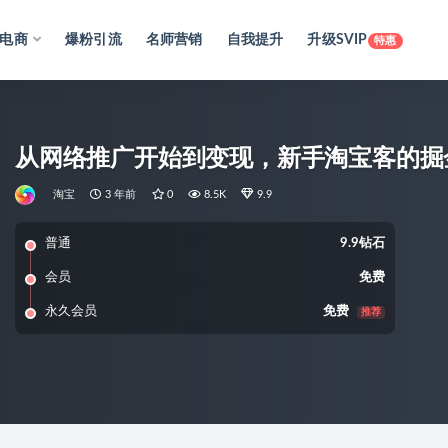
电商
爆粉引流
名师营销
自我提升
升级SVIP
特惠
从网络推广开始到变现，新手淘宝客的掘
淘宝
3 年前
0
8.5K
9.9
普通
9.9钻石
会员
免费
永久会员
免费
推荐