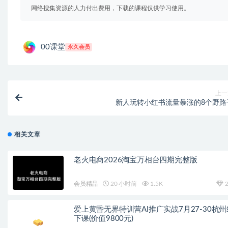
网络搜集资源的人力付出费用，下载的课程仅供学习使用。
00课堂
永久会员
上一
新人玩转小红书流量暴涨的8个野路
相关文章
老火电商2026淘宝万相台四期完整版
会员精品
20 小时前
1.5K
2
爱上黄昏无界特训营AI推广实战7月27-30杭州
下课(价值9800元)