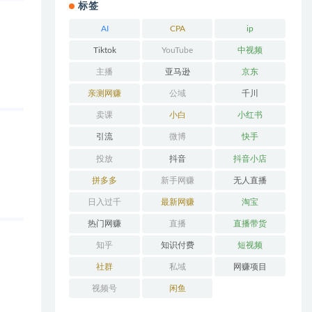
标签
AI
CPA
ip
Tiktok
YouTube
中视频
主播
亚马逊
京东
亲测网赚
公域
千川
卖课
小白
小红书
引流
微博
快手
投放
抖音
抖音小店
拼多多
新手网赚
无人直播
日入过千
最新网赚
淘宝
热门网赚
直播
直播带货
知乎
知识付费
短视频
社群
私域
网赚项目
视频号
闲鱼