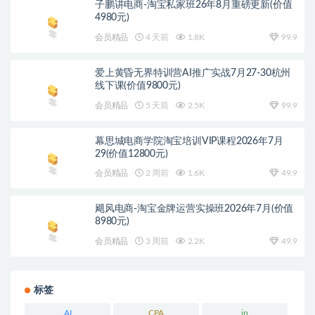
子鹏讲电商-淘宝私家班26年8月重磅更新(价值
4980元)
会员精品
4 天前
1.8K
99.9
爱上黄昏无界特训营AI推广实战7月27-30杭州
线下课(价值9800元)
会员精品
5 天前
2.5K
99.9
幕思城电商学院淘宝培训VIP课程2026年7月
29(价值12800元)
会员精品
2 周前
1.6K
49.9
飓风电商-淘宝金牌运营实操班2026年7月(价值
8980元)
会员精品
3 周前
2.2K
49.9
标签
AI
CPA
ip