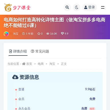
登录
全部
电商如何打造高转化详情主图（做淘宝拼多多电商
绝不能错过6课）
淘宝
5 年前
0
16.0K
9.9
详情介绍
常见问题
当前位置：
首页
电商
淘宝
正文
资源信息
普通
9.9钻石
会员
免费
永久会员
免费
推荐