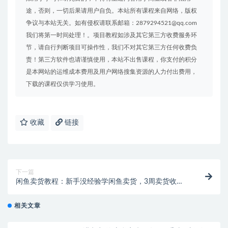
途，否则，一切后果请用户自负。本站所有课程来自网络，版权
争议与本站无关。如有侵权请联系邮箱：2879294521@qq.com
我们将第一时间处理！。项目教程如涉及其它第三方收费服务环
节，请自行判断项目可操作性，我们不对其它第三方任何收费负
责！第三方软件也请谨慎使用，本站不出售课程，你支付的积分
是本网站的运维成本费用及用户网络搜集资源的人力付出费用，
下载的课程仅供学习使用。
收藏
链接
下一篇
闲鱼卖货教程：新手没经验学闲鱼卖货，3周卖货收入2
万（价值889）
相关文章