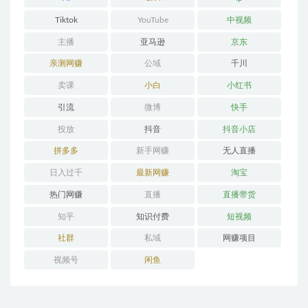
Tiktok
YouTube
中视频
主播
亚马逊
京东
亲测网赚
公域
千川
卖课
小白
小红书
引流
微博
快手
投放
抖音
抖音小店
拼多多
新手网赚
无人直播
日入过千
最新网赚
淘宝
热门网赚
直播
直播带货
知乎
知识付费
短视频
社群
私域
网赚项目
视频号
闲鱼