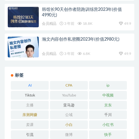
韩馆长90天创作者陪跑训练营2023年(价值
4990元)
会员精品
3 年前
18.8K
49.9
瀚文内容创作私密圈2023年(价值2980元)
会员精品
3 年前
6.8K
49.9
标签
AI
CPA
ip
Tiktok
YouTube
中视频
主播
亚马逊
京东
亲测网赚
公域
千川
卖课
小白
小红书
引流
微博
快手