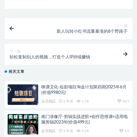
上一篇
新人玩转小红书流量暴涨的8个野路子
下一篇
轻松复制别人的视频，打造个人IP持续赚钱
相关文章
咪课文化-短剧项目淘金计划第四期2025年6月
(价值9980元)
会员精品
1 年前
1.5K
49.9
南门录像厅-剪辑实战进阶+创作思维课+适用电
脑剪辑2023年(价值499元)
会员精品
3 年前
9.2K
9.9