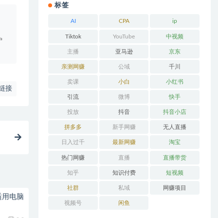
标签
。
AI
CPA
ip
Tiktok
YouTube
中视频
户
主播
亚马逊
京东
亲测网赚
公域
千川
卖课
小白
小红书
链接
引流
微博
快手
投放
抖音
抖音小店
拼多多
新手网赚
无人直播
日入过千
最新网赚
淘宝
热门网赚
直播
直播带货
知乎
知识付费
短视频
社群
私域
网赚项目
适用电脑
视频号
闲鱼