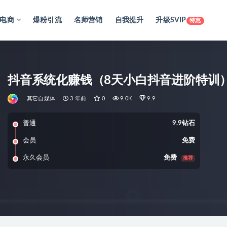
电商
爆粉引流
名师营销
自我提升
升级SVIP
特惠
抖音系统化赚钱（8天小白抖音进阶特训
其它自媒体
3 年前
0
9.0K
9.9
普通
9.9钻石
会员
免费
永久会员
免费
推荐