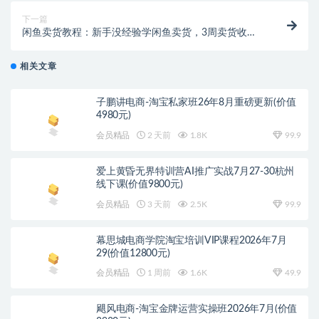
下一篇
闲鱼卖货教程：新手没经验学闲鱼卖货，3周卖货收入2
万（价值889）
相关文章
子鹏讲电商-淘宝私家班26年8月重磅更新(价值
4980元)
会员精品
2 天前
1.8K
99.9
爱上黄昏无界特训营AI推广实战7月27-30杭州
线下课(价值9800元)
会员精品
3 天前
2.5K
99.9
幕思城电商学院淘宝培训VIP课程2026年7月
29(价值12800元)
会员精品
1 周前
1.6K
49.9
飓风电商-淘宝金牌运营实操班2026年7月(价值