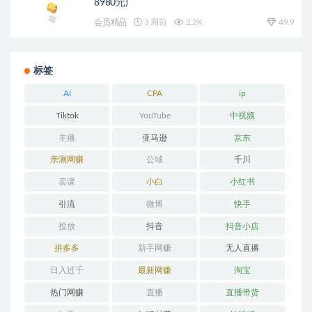
8980元)
会员精品
3 周前
2.2K
49.9
标签
AI
CPA
ip
Tiktok
YouTube
中视频
主播
亚马逊
京东
亲测网赚
公域
千川
卖课
小白
小红书
引流
微博
快手
投放
抖音
抖音小店
拼多多
新手网赚
无人直播
日入过千
最新网赚
淘宝
热门网赚
直播
直播带货