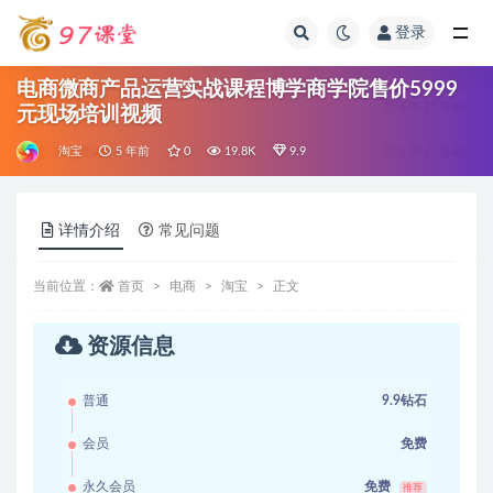
登录
全部
电商微商产品运营实战课程博学商学院售价5999
元现场培训视频
淘宝
5 年前
0
19.8K
9.9
详情介绍
常见问题
当前位置：
首页
电商
淘宝
正文
资源信息
普通
9.9钻石
会员
免费
永久会员
免费
推荐