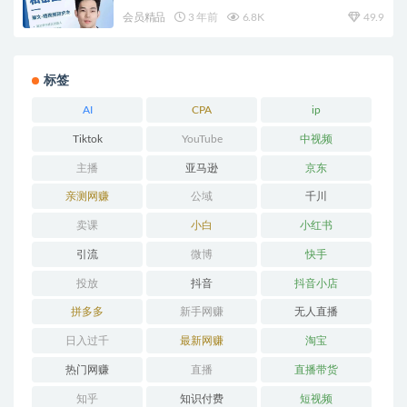
会员精品
3 年前
6.8K
49.9
标签
AI
CPA
ip
Tiktok
YouTube
中视频
主播
亚马逊
京东
亲测网赚
公域
千川
卖课
小白
小红书
引流
微博
快手
投放
抖音
抖音小店
拼多多
新手网赚
无人直播
日入过千
最新网赚
淘宝
热门网赚
直播
直播带货
知乎
知识付费
短视频