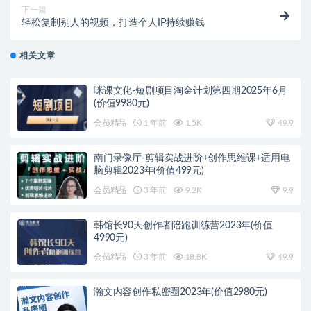
下一篇
轻松复制别人的视频，打造个人IP持续赚钱
相关文章
咪课文化-短剧项目淘金计划第四期2025年6月
(价值9980元)
会员精品
1 年前
1.5K
49.9
南门录像厅-剪辑实战进阶+创作思维课+适用电
脑剪辑2023年(价值499元)
会员精品
3 年前
9.2K
9.9
韩馆长90天创作者陪跑训练营2023年(价值
4990元)
会员精品
3 年前
18.8K
49.9
瀚文内容创作私密圈2023年(价值2980元)